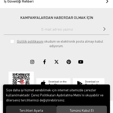
İş Güvenliği Rehberi
KAMPANYALARDAN HABERDAR OLMAK İÇİN
Gizlilik politikasını
okudum ve elektronik posta almayı kabul
ediyorum.
Download on the
Download on
App Store
Google play
Size daha iyi hizmet verebilmek için internet sitemizde çerezler
kullanılmaktadır. Çerez Politikaları Aydınlatma Metni’ni okuyabilir ve
dilerseniz tercihlerinizi değiştirebilirsiniz.
© 2023
ERY İş Güvenliği Ekipmanları
. Tüm hakları saklıdır.
Tercihleri Ayarla
Tümünü Kabul Et