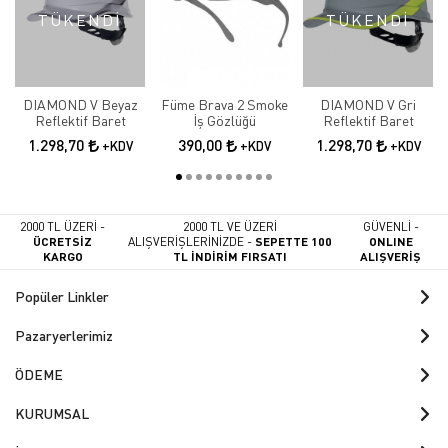
TÜKENDİ
TÜKENDİ
DIAMOND V Beyaz
Füme Brava 2 Smoke
DIAMOND V Gri
Reflektif Baret
İş Gözlüğü
Reflektif Baret
1.298,70
390,00
1.298,70
+KDV
+KDV
+KDV
2000 TL ÜZERİ -
2000 TL VE ÜZERİ
GÜVENLİ -
ÜCRETSİZ
ALIŞVERİŞLERİNİZDE -
SEPETTE 100
ONLINE
KARGO
TL İNDİRİM FIRSATI
ALIŞVERİŞ
Popüler Linkler
Pazaryerlerimiz
ÖDEME
KURUMSAL