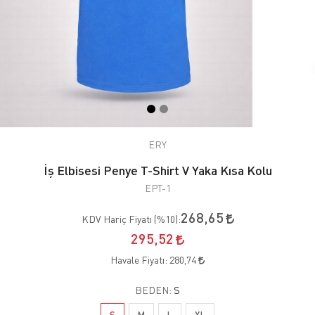
ERY
İş Elbisesi Penye T-Shirt V Yaka Kısa Kolu
EPT-1
268,65
KDV Hariç Fiyatı (
%10
):
295,52
Havale Fiyatı:
280,74
BEDEN:
S
S
M
L
XL