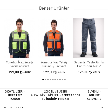
Benzer Ürünler
Yönetici İkaz Yeleği
Yönetici İkaz Yeleği
Gabardin Yazlık Gri İş
Sarı/Lacivert
Turuncu/Lacivert
Pantolonu 16/12
199,00
199,00
526,50
+KDV
+KDV
+KDV
2000 TL ÜZERİ -
2000 TL VE ÜZERİ
GÜVENLİ -
ÜCRETSİZ
ALIŞVERİŞLERİNİZDE -
SEPETTE 100
ONLINE
KARGO
TL İNDİRİM FIRSATI
ALIŞVERİŞ