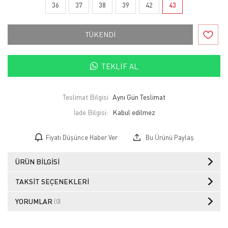
36
37
38
39
42
43
TÜKENDİ
TEKLIF AL
Teslimat Bilgisi
Aynı Gün Teslimat
İade Bilgisi:
Fiyatı Düşünce Haber Ver
Bu Ürünü Paylaş
ÜRÜN BILGISI
TAKSIT SEÇENEKLERI
YORUMLAR
(0)