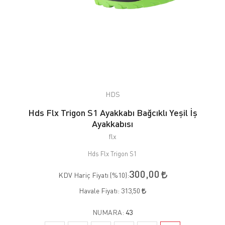
HDS
Hds Flx Trigon S1 Ayakkabı Bağcıklı Yeşil İş
Ayakkabısı
flx
Hds Flx Trigon S1
300,00
KDV Hariç Fiyatı (
%10
):
Havale Fiyatı:
313,50
NUMARA:
43