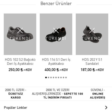
Benzer Ürünler
TÜKENDİ
TÜKENDİ
TÜKENDİ
HDS 102 S2 Bağcıklı
HDS 116 S1 Deri İş
HDS 202 Y S1
Deri İş Ayakkabısı
Ayakkabısı
Sandalet
250,00
400,00
187,00
+KDV
+KDV
+KDV
2000 TL ÜZERİ -
2000 TL VE ÜZERİ
GÜVENLİ -
ÜCRETSİZ
ALIŞVERİŞLERİNİZDE -
SEPETTE 100
ONLINE
KARGO
TL İNDİRİM FIRSATI
ALIŞVERİŞ
Popüler Linkler