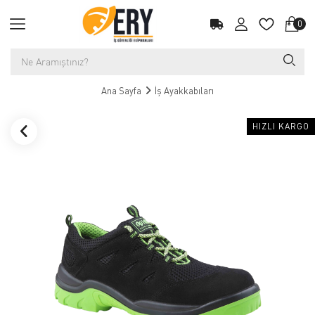
0
Ana Sayfa
İş Ayakkabıları
HIZLI KARGO