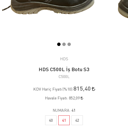
HDS
HDS C500L İş Botu S3
C500L
815,40
KDV Hariç Fiyatı (
%10
):
Havale Fiyatı:
852,09
NUMARA:
41
40
41
42