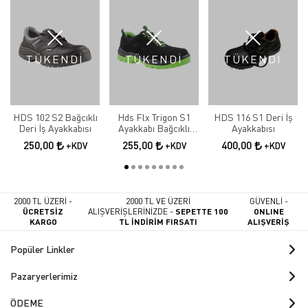
TÜKENDİ
TÜKENDİ
TÜKENDİ
HDS 102 S2 Bağcıklı
Hds Flx Trigon S1
HDS 116 S1 Deri İş
Deri İş Ayakkabısı
Ayakkabı Bağcıklı
Ayakkabısı
Yeşil İş Ayakkabısı
250,00
255,00
400,00
+KDV
+KDV
+KDV
2000 TL ÜZERİ -
2000 TL VE ÜZERİ
GÜVENLİ -
ÜCRETSİZ
ALIŞVERİŞLERİNİZDE -
SEPETTE 100
ONLINE
KARGO
TL İNDİRİM FIRSATI
ALIŞVERİŞ
Popüler Linkler
Pazaryerlerimiz
ÖDEME