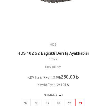
HDS
HDS 102 S2 Bağcıklı Deri İş Ayakkabısı
102s2
HDS 102 S2
250,00
KDV Hariç Fiyatı (
%10
):
Havale Fiyatı:
261,25
NUMARA:
43
37
38
39
40
42
43