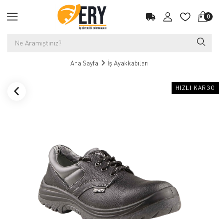
0
Ana Sayfa
İş Ayakkabıları
HIZLI KARGO