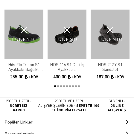
TÜKENDİ
TÜKENDİ
TÜKENDİ
Hds Flx Trigon S1
HDS 116 S1 Deri İş
HDS 202 Y S1
Ayakkabı Bağcıklı
Ayakkabısı
Sandalet
Yeşil İş Ayakkabısı
255,00
400,00
187,00
+KDV
+KDV
+KDV
2000 TL ÜZERİ -
2000 TL VE ÜZERİ
GÜVENLİ -
ÜCRETSİZ
ALIŞVERİŞLERİNİZDE -
SEPETTE 100
ONLINE
KARGO
TL İNDİRİM FIRSATI
ALIŞVERİŞ
Popüler Linkler
Pazaryerlerimiz