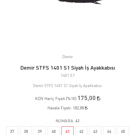
Demir
Demir STFS 1401 S1 Siyah İş Ayakkabısı
1401 S1
Demir STFS 1401 S1 Siyah İş Ayakkabısı
175,00
KDV Hariç Fiyatı (
%10
):
Havale Fiyatı:
182,88
NUMARA:
41
37
38
39
40
41
42
43
44
45