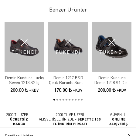
Benzer Ürünler
TÜKENDİ
TÜKENDİ
TÜKENDİ
Demir Kundura Lucky
Demir 1217 ESD
Demir Kundura
Seven 1213 S2 Iş
Çelik Burunlu Süet İş
Demir 1208 S1 Deri
Ayakkabısı
Ayakkabı
Çelik Burunlu Delikli
200,00
170,00
200,00
+KDV
+KDV
+KDV
Sandalet Model Iş
Ayakkabısı
2000 TL ÜZERİ -
2000 TL VE ÜZERİ
GÜVENLİ -
ÜCRETSİZ
ALIŞVERİŞLERİNİZDE -
SEPETTE 100
ONLINE
KARGO
TL İNDİRİM FIRSATI
ALIŞVERİŞ
Popüler Linkler