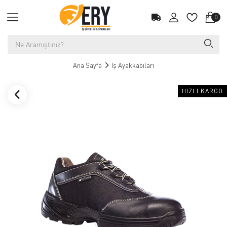
0
Ana Sayfa
İş Ayakkabıları
HIZLI KARGO