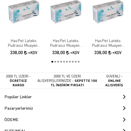
HasPet Lateks
HasPet Lateks
HasPet Lateks
Pudrasız Muayene
Pudrasız Muayene
Pudrasız Muayene
Eldiveni 100 lü Paket -
Eldiveni 100 lü Paket -
Eldiveni 100 lü Paket -
338,00
338,00
338,00
+KDV
+KDV
+KDV
Small
Medium
Large
2000 TL ÜZERİ -
2000 TL VE ÜZERİ
GÜVENLİ -
ÜCRETSİZ
ALIŞVERİŞLERİNİZDE -
SEPETTE 100
ONLINE
KARGO
TL İNDİRİM FIRSATI
ALIŞVERİŞ
Popüler Linkler
Pazaryerlerimiz
ÖDEME
KURUMSAL