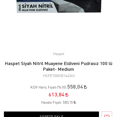
Haspet
Haspet Siyah Nitril Muayene Eldiveni Pudrasız 100 lü
Paket- Medium
HSPET00030144343
558,04
KDV Hariç Fiyatı (
%10
):
613,84
Havale Fiyatı:
583,15
SEPETE EKLE