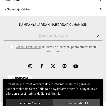
İş Güvenliği Rehberi
KAMPANYALARDAN HABERDAR OLMAK İÇİN
Gizlilik politikasını
okudum ve elektronik posta almayı kabul
ediyorum.
Size daha iyi hizmet verebilmek için internet sitemizde çerezler
Download on the
Download on
App Store
Google play
kullanılmaktadır. Çerez Politikaları Aydınlatma Metni’ni okuyabilir ve
dilerseniz tercihlerinizi değiştirebilirsiniz.
Tercihleri Ayarla
Tümünü Kabul Et