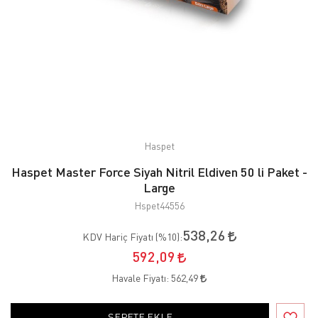
Haspet
Haspet Master Force Siyah Nitril Eldiven 50 li Paket -
Large
Hspet44556
538,26
KDV Hariç Fiyatı (
%10
):
592,09
Havale Fiyatı:
562,49
SEPETE EKLE