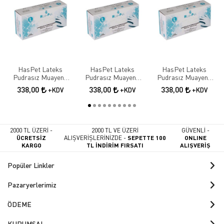
HasPet Lateks
HasPet Lateks
HasPet Lateks
Pudrasız Muayene
Pudrasız Muayene
Pudrasız Muayene
Eldiveni 100 lü Paket -
Eldiveni 100 lü Paket -
Eldiveni 100 lü Paket -
338,00
338,00
338,00
+KDV
+KDV
+KDV
Small
Medium
Large
2000 TL ÜZERİ -
2000 TL VE ÜZERİ
GÜVENLİ -
ÜCRETSİZ
ALIŞVERİŞLERİNİZDE -
SEPETTE 100
ONLINE
KARGO
TL İNDİRİM FIRSATI
ALIŞVERİŞ
Popüler Linkler
Pazaryerlerimiz
ÖDEME
KURUMSAL