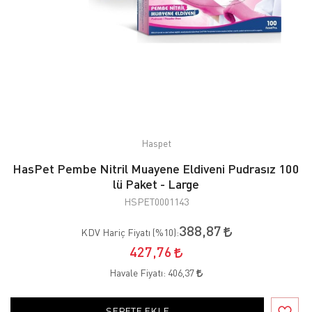
Haspet
HasPet Pembe Nitril Muayene Eldiveni Pudrasız 100
lü Paket - Large
HSPET0001143
388,87
KDV Hariç Fiyatı (
%10
):
427,76
Havale Fiyatı:
406,37
SEPETE EKLE