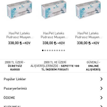
HasPet Lateks
HasPet Lateks
HasPet Lateks
Pudrasız Muayene
Pudrasız Muayene
Pudrasız Muayene
Eldiveni 100 lü Paket -
Eldiveni 100 lü Paket -
Eldiveni 100 lü Paket -
338,00
338,00
338,00
+KDV
+KDV
+KDV
Small
Medium
Large
2000 TL ÜZERİ -
2000 TL VE ÜZERİ
GÜVENLİ -
ÜCRETSİZ
ALIŞVERİŞLERİNİZDE -
SEPETTE 100
ONLINE
KARGO
TL İNDİRİM FIRSATI
ALIŞVERİŞ
Popüler Linkler
Pazaryerlerimiz
ÖDEME
KURUMSAL