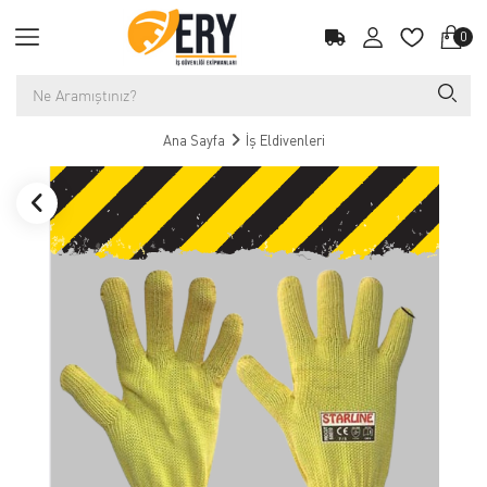
0
Ana Sayfa
İş Eldivenleri