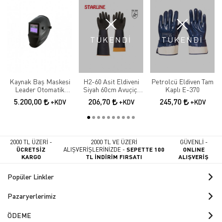
TÜKENDİ
TÜKENDİ
Kaynak Baş Maskesi
H2-60 Asit Eldiveni
Petrolcü Eldiven Tam
Leader Otomatik
Siyah 60cm Avuçiçi
Kaplı E-370
Kararan
Tırtıklı
5.200,00
206,70
245,70
+KDV
+KDV
+KDV
2000 TL ÜZERİ -
2000 TL VE ÜZERİ
GÜVENLİ -
ÜCRETSİZ
ALIŞVERİŞLERİNİZDE -
SEPETTE 100
ONLINE
KARGO
TL İNDİRİM FIRSATI
ALIŞVERİŞ
Popüler Linkler
Pazaryerlerimiz
ÖDEME