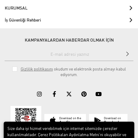
KURUMSAL
İş Güvenliği Rehberi
KAMPANYALARDAN HABERDAR OLMAK İÇİN
Gizlilik politikasını
okudum ve elektronik posta almayı kabul
ediyorum.
Download on the
Download on
App Store
Google play
Size daha iyi hizmet verebilmek için internet sitemizde çerezler
kullanılmaktadır. Çerez Politikaları Aydınlatma Metni’ni okuyabilir ve