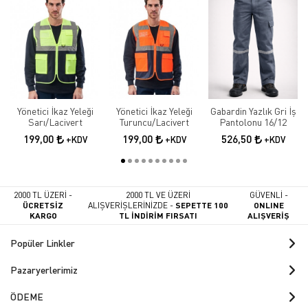
Yönetici İkaz Yeleği
Yönetici İkaz Yeleği
Gabardin Yazlık Gri İş
Sarı/Lacivert
Turuncu/Lacivert
Pantolonu 16/12
199,00
199,00
526,50
+KDV
+KDV
+KDV
2000 TL ÜZERİ -
2000 TL VE ÜZERİ
GÜVENLİ -
ÜCRETSİZ
ALIŞVERİŞLERİNİZDE -
SEPETTE 100
ONLINE
KARGO
TL İNDİRİM FIRSATI
ALIŞVERİŞ
Popüler Linkler
Pazaryerlerimiz
ÖDEME