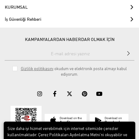
KURUMSAL
İş Güvenliği Rehberi
KAMPANYALARDAN HABERDAR OLMAK İÇİN
Gizlilik politikasını
okudum ve elektronik posta almayı kabul
ediyorum.
Download on the
Download on
App Store
Google play
Size daha iyi hizmet verebilmek için internet sitemizde çerezler
kullanılmaktadır. Çerez Politikaları Aydınlatma Metni’ni okuyabilir ve