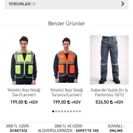
YORUMLAR
(0)
Benzer Ürünler
Yönetici İkaz Yeleği
Yönetici İkaz Yeleği
Gabardin Yazlık Gri İş
Sarı/Lacivert
Turuncu/Lacivert
Pantolonu 16/12
199,00
199,00
526,50
+KDV
+KDV
+KDV
2000 TL ÜZERİ -
2000 TL VE ÜZERİ
GÜVENLİ -
ÜCRETSİZ
ALIŞVERİŞLERİNİZDE -
SEPETTE 100
ONLINE