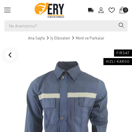
0
Ana Sayfa
İş Elbiseleri
Mont ve Parkalar
FIRSAT
HIZLI KARGO