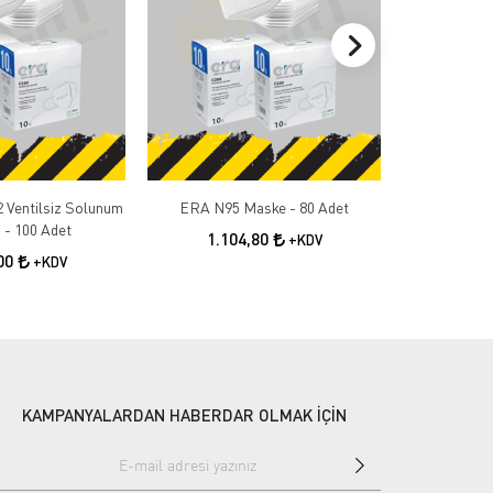
 Ventilsiz Solunum
ERA N95 Maske - 80 Adet
ERA N95
 - 100 Adet
1.104,80
96
+KDV
,00
+KDV
KAMPANYALARDAN HABERDAR OLMAK İÇİN