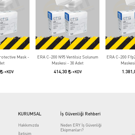
otective Mask -
ERA C-200 N95 Ventilsiz Solunum
ERA C-200 Ffp2
det
Maskesi - 30 Adet
Maskesi
414,30
1.381
+KDV
+KDV
KURUMSAL
İş Güvenliği Rehberi
Hakkımızda
Neden ERY İş Güvenliği
Ekipmanları?
İletişim