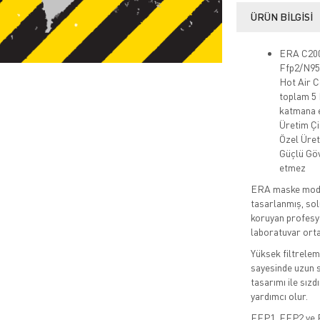
ÜRÜN BILGISI
ERA C200
Ffp2/N95
Hot Air 
toplam 5 
katmana e
Üretim Çif
Özel Üret
Güçlü Göv
etmez
ERA maske modell
tasarlanmış, sol
koruyan profesyo
laboratuvar orta
Yüksek filtrelem
sayesinde uzun s
tasarımı ile sı
yardımcı olur.
FFP1, FFP2 ve FF