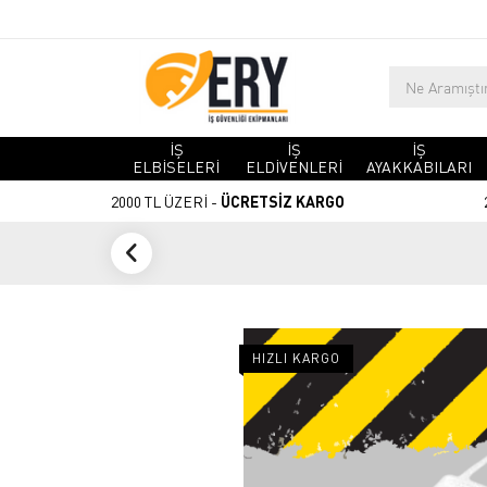
İŞ
İŞ
İŞ
ELBİSELERİ
ELDİVENLERİ
AYAKKABILARI
2000 TL ÜZERİ -
ÜCRETSİZ KARGO
HIZLI KARGO