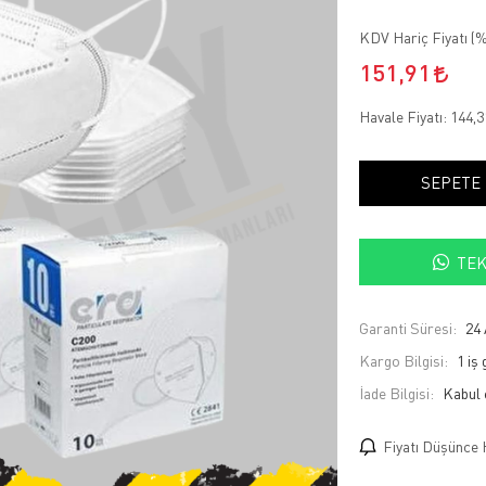
KDV Hariç Fiyatı (
%
151,91
Havale Fiyatı:
144,
SEPETE
TEK
Garanti Süresi:
24 
Kargo Bilgisi:
1 iş
İade Bilgisi:
Fiyatı Düşünce 