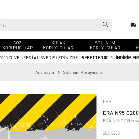
GÖZ
KULAK
SOLUNUM
KORUYUCULAR
KORUYUCULAR
KORUYUCULAR
K
2000 TL VE ÜZERİ ALIŞVERİŞLERİNİZDE -
SEPETTE 100 TL İNDİRİM FI
Ana Sayfa
Solunum Koruyucular
ERA
ERA N95 C200 
ERA N95 C200 Mask
ERA C200