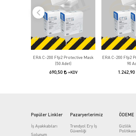
ERA C-200 Ffp2 Protective Mask
ERA C-200 Ffp2 Pr
(50 Adet)
90 A
690,50
1.242,90
+KDV
Popüler Linkler
Pazaryerlerimiz
ÖDEME
İş Ayakkabıları
Trendyol Ery İş
Gizlilik
Güvenliği
Politikası
Solunum