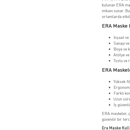
bulunan ERA mas
imkanı sunar. Bu
ortamlarda etkil
ERA Maske K
İnşaat ve 
Sanayi ve 
Boya ve k
Atölye ve 
Tozlu ve 
ERA Maskele
Yüksek fi
Ergonomi
Farklı ko
Uzun süre
İş güvenl
ERA maskeler, ça
güvenilir bir terc
Era Maske Kull