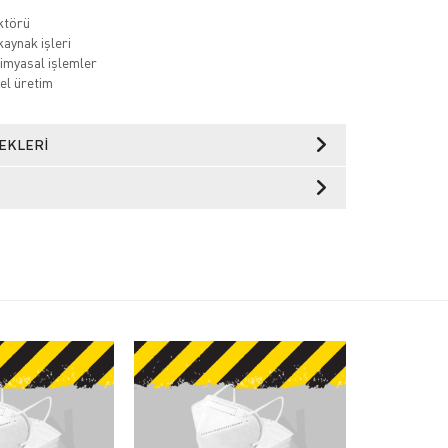
ktörü
kaynak işleri
imyasal işlemler
el üretim
EKLERI