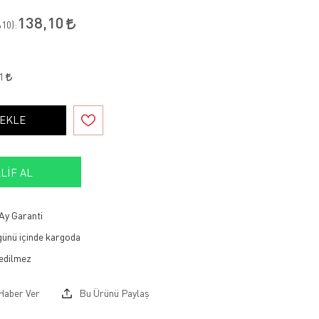
138,10
10
):
31
 EKLE
LIF AL
Ay Garanti
 günü içinde kargoda
Haber Ver
Bu Ürünü Paylaş