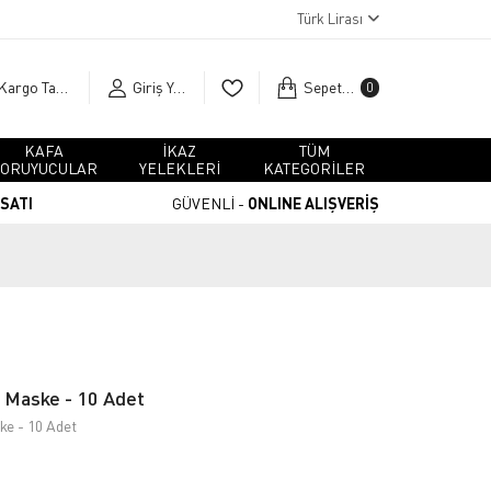
Türk Lirası
Kargo Takip
Giriş Yap
Sepetim
0
KAFA
İKAZ
TÜM
ORUYUCULAR
YELEKLERİ
KATEGORİLER
RSATI
GÜVENLİ -
ONLINE ALIŞVERİŞ
Maske - 10 Adet
e - 10 Adet