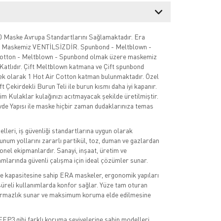
 Maske Avrupa Standartlarını Sağlamaktadır. Era
 Maskemiz VENTİLSİZDİR. Spunbond - Meltblown -
Cotton - Meltblown - Spunbond olmak üzere maskemiz
Katlıdır. Çift Meltblown katmana ve Çift spunbond
k olarak 1 Hot Air Cotton katman bulunmaktadır. Özel
t Çekirdekli Burun Teli ile burun kısmı daha iyi kapanır.
im Kulaklar kulağınızı acıtmayacak şekilde üretilmiştir.
de Yapısı ile maske hiçbir zaman dudaklarınıza temas
eri, iş güvenliği standartlarına uygun olarak
unum yollarını zararlı partikül, toz, duman ve gazlardan
nel ekipmanlardır. Sanayi, inşaat, üretim ve
mlarında güvenli çalışma için ideal çözümler sunar.
e kapasitesine sahip ERA maskeler, ergonomik yapıları
üreli kullanımlarda konfor sağlar. Yüze tam oturan
zdırmazlık sunar ve maksimum koruma elde edilmesine
P3 gibi farklı koruma seviyelerine sahip modelleri