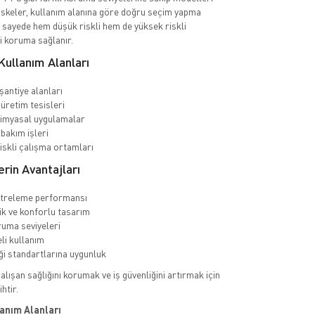
keler, kullanım alanına göre doğru seçim yapma
 sayede hem düşük riskli hem de yüksek riskli
i koruma sağlanır.
ullanım Alanları
şantiye alanları
üretim tesisleri
imyasal uygulamalar
bakım işleri
riskli çalışma ortamları
rin Avantajları
ltreleme performansı
k ve konforlu tasarım
ruma seviyeleri
li kullanım
iği standartlarına uygunluk
lışan sağlığını korumak ve iş güvenliğini artırmak için
ihtir.
anım Alanları