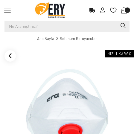
0
Ana Sayfa
Solunum Koruyucular
HIZLI KARGO