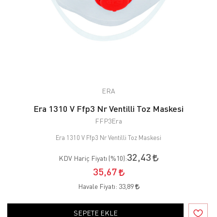
ERA
Era 1310 V Ffp3 Nr Ventilli Toz Maskesi
FFP3Era
Era 1310 V Ffp3 Nr Ventilli Toz Maskesi
32,43
KDV Hariç Fiyatı (
%10
):
35,67
Havale Fiyatı:
33,89
SEPETE EKLE