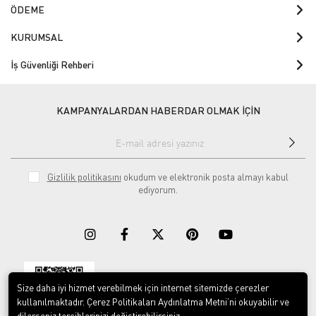
ÖDEME
KURUMSAL
İş Güvenliği Rehberi
KAMPANYALARDAN HABERDAR OLMAK İÇİN
Gizlilik politikasını
okudum ve elektronik posta almayı kabul
ediyorum.
Size daha iyi hizmet verebilmek için internet sitemizde çerezler
Download on the
Download on
App Store
Google play
kullanılmaktadır. Çerez Politikaları Aydınlatma Metni’ni okuyabilir ve