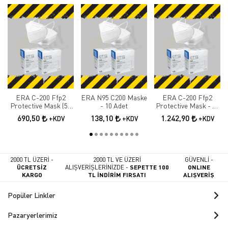
ERA C-200 Ffp2
ERA N95 C200 Maske
ERA C-200 Ffp2
Protective Mask (50
- 10 Adet
Protective Mask - 90
Adet)
Adet
690,50
138,10
1.242,90
+KDV
+KDV
+KDV
2000 TL ÜZERİ -
2000 TL VE ÜZERİ
GÜVENLİ -
ÜCRETSİZ
ALIŞVERİŞLERİNİZDE -
SEPETTE 100
ONLINE
KARGO
TL İNDİRİM FIRSATI
ALIŞVERİŞ
Popüler Linkler
Pazaryerlerimiz