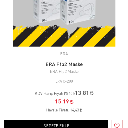
ERA
ERA Ffp2 Maske
ERA Ffp2 Maske
ERA C-200
13,81
KDV Hariç Fiyatı (
%10
):
15,19
Havale Fiyatı:
14,43
SEPETE EKLE