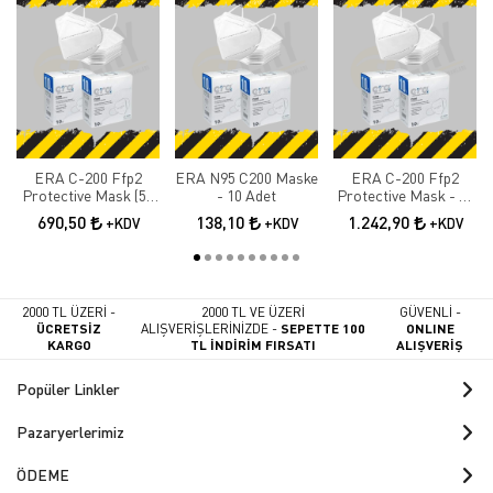
ERA C-200 Ffp2
ERA N95 C200 Maske
ERA C-200 Ffp2
Protective Mask (50
- 10 Adet
Protective Mask - 90
Adet)
Adet
690,50
138,10
1.242,90
+KDV
+KDV
+KDV
2000 TL ÜZERİ -
2000 TL VE ÜZERİ
GÜVENLİ -
ÜCRETSİZ
ALIŞVERİŞLERİNİZDE -
SEPETTE 100
ONLINE
KARGO
TL İNDİRİM FIRSATI
ALIŞVERİŞ
Popüler Linkler
Pazaryerlerimiz
ÖDEME