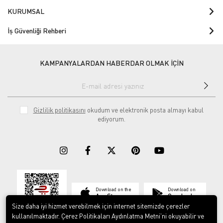
KURUMSAL
İş Güvenliği Rehberi
KAMPANYALARDAN HABERDAR OLMAK İÇİN
Gizlilik politikasını
okudum ve elektronik posta almayı kabul
ediyorum.
Download on the
Download on
App Store
Google play
Size daha iyi hizmet verebilmek için internet sitemizde çerezler
kullanılmaktadır. Çerez Politikaları Aydınlatma Metni’ni okuyabilir ve