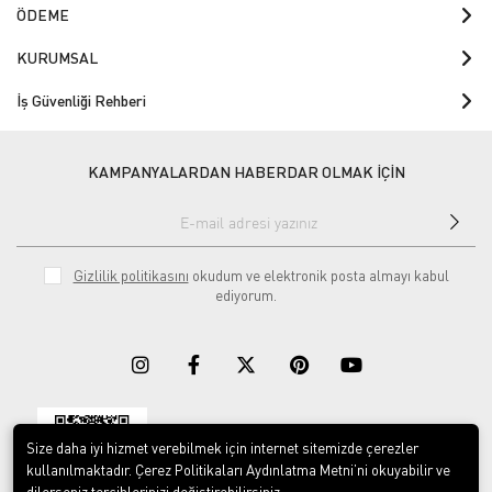
ÖDEME
KURUMSAL
İş Güvenliği Rehberi
KAMPANYALARDAN HABERDAR OLMAK İÇİN
Gizlilik politikasını
okudum ve elektronik posta almayı kabul
ediyorum.
Size daha iyi hizmet verebilmek için internet sitemizde çerezler
Download on the
Download on
App Store
Google play
kullanılmaktadır. Çerez Politikaları Aydınlatma Metni’ni okuyabilir ve