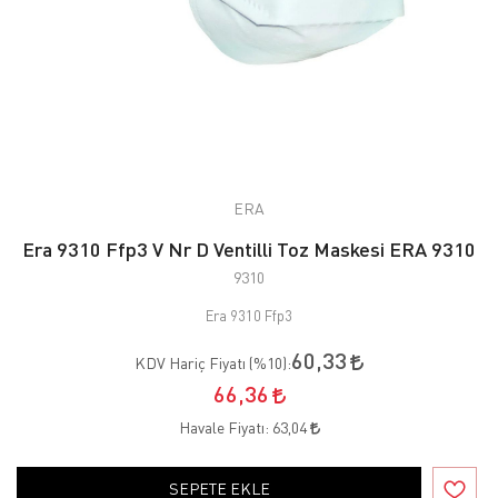
ERA
Era 9310 Ffp3 V Nr D Ventilli Toz Maskesi ERA 9310
9310
Era 9310 Ffp3
60,33
KDV Hariç Fiyatı (
%10
):
66,36
Havale Fiyatı:
63,04
SEPETE EKLE