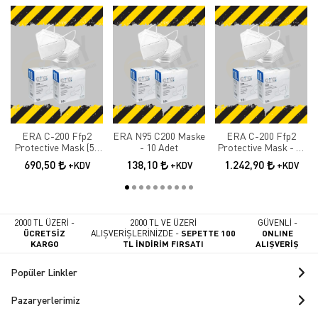
ERA C-200 Ffp2
ERA N95 C200 Maske
ERA C-200 Ffp2
Protective Mask (50
- 10 Adet
Protective Mask - 90
Adet)
Adet
690,50
138,10
1.242,90
+KDV
+KDV
+KDV
2000 TL ÜZERİ -
2000 TL VE ÜZERİ
GÜVENLİ -
ÜCRETSİZ
ALIŞVERİŞLERİNİZDE -
SEPETTE 100
ONLINE
KARGO
TL İNDİRİM FIRSATI
ALIŞVERİŞ
Popüler Linkler
Pazaryerlerimiz