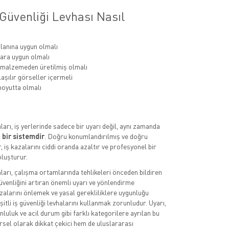
Güvenliği Levhası Nasıl
lanına uygun olmalı
ara uygun olmalı
 malzemeden üretilmiş olmalı
aşılır görseller içermeli
oyutta olmalı
aları, iş yerlerinde sadece bir uyarı değil, aynı zamanda
 bir sistemdir
. Doğru konumlandırılmış ve doğru
, iş kazalarını ciddi oranda azaltır ve profesyonel bir
luşturur.
aları, çalışma ortamlarında tehlikeleri önceden bildiren
üvenliğini artıran önemli uyarı ve yönlendirme
azalarını önlemek ve yasal gerekliliklere uygunluğu
itli iş güvenliği levhalarını kullanmak zorunludur. Uyarı,
luluk ve acil durum gibi farklı kategorilere ayrılan bu
rsel olarak dikkat çekici hem de uluslararası