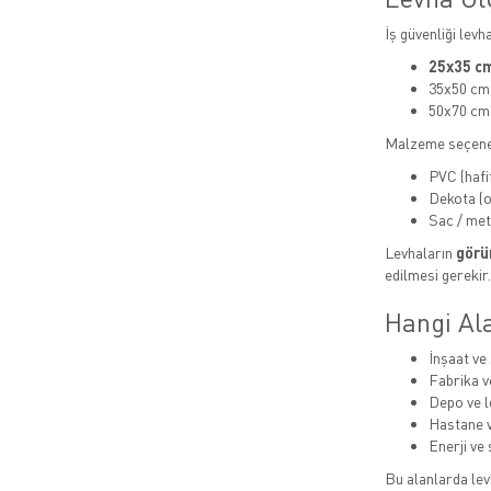
İş güvenliği levh
25x35 cm
35x50 cm
50x70 cm
Malzeme seçene
PVC (hafi
Dekota (or
Sac / met
Levhaların
görün
edilmesi gerekir.
Hangi Ala
İnşaat ve 
Fabrika v
Depo ve lo
Hastane v
Enerji ve 
Bu alanlarda levh