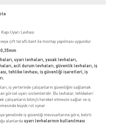
ota
 Kapı Uyarı Levhası
veya çift taraflı bant ile montajı yapılması uygundur.
 : 0,35mm
vhaları, uyarı levhaları, yasak levhaları,
aları, acil durum levhaları, güvenlik levhaları, iş
sı, tehlike levhası, iş güvenliği işaretleri, iş
rı.
aları, iş yerlerinde çalışanların güvenliğini sağlamak
an görsel uyarı sistemleridir. Bu levhalar, tehlikeleri
k çalışanların bilinçli hareket etmesini sağlar ve iş
nmesinde büyük rol oynar.
ya genelinde iş güvenliği mevzuatlarına göre, belirli
uğu alanlarda
uyarı levhalarının kullanılması