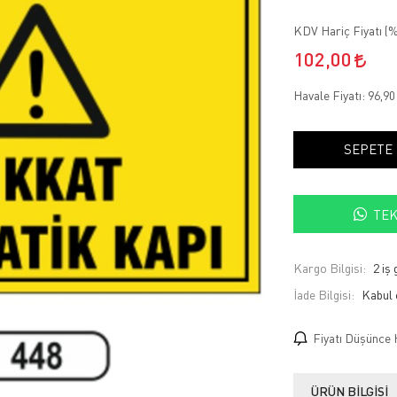
KDV Hariç Fiyatı (
%
102,00
Havale Fiyatı:
96,9
SEPETE
TEK
Kargo Bilgisi:
2 iş
İade Bilgisi:
Fiyatı Düşünce 
ÜRÜN BILGISI