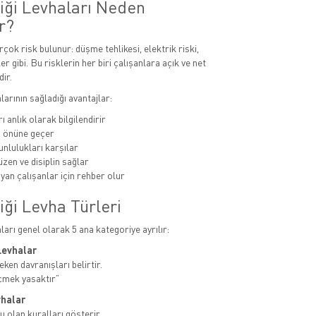
liği Levhaları Neden
r?
rçok risk bulunur: düşme tehlikesi, elektrik riski,
er gibi. Bu risklerin her biri çalışanlara açık ve net
dir.
alarının sağladığı avantajlar:
ı anlık olarak bilgilendirir
n önüne geçer
unlulukları karşılar
zen ve disiplin sağlar
yan çalışanlar için rehber olur
iği Levha Türleri
aları genel olarak 5 ana kategoriye ayrılır:
Levhalar
ken davranışları belirtir.
çmek yasaktır”
vhalar
u olan kuralları gösterir.