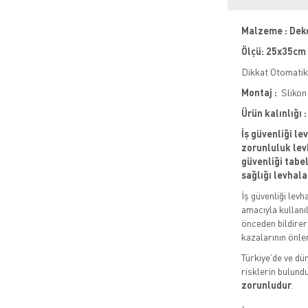
Malzeme : Dek
Ölçü: 25x35cm
Dikkat Otomatik
Montaj :
Slikon 
Ürün kalınlığı
İş güvenliği le
zorunluluk levh
güvenliği tabela
sağlığı levhala
İş güvenliği levh
amacıyla kullanıl
önceden bildirere
kazalarının önle
Türkiye’de ve dün
risklerin bulund
zorunludur
.