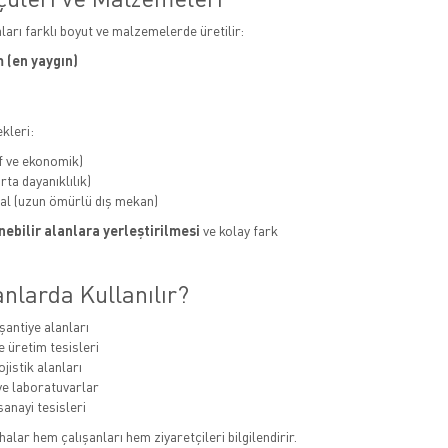
aları farklı boyut ve malzemelerde üretilir:
 (en yaygın)
kleri:
f ve ekonomik)
ta dayanıklılık)
al (uzun ömürlü dış mekan)
ebilir alanlara yerleştirilmesi
ve kolay fark
nlarda Kullanılır?
şantiye alanları
e üretim tesisleri
jistik alanları
e laboratuvarlar
sanayi tesisleri
alar hem çalışanları hem ziyaretçileri bilgilendirir.