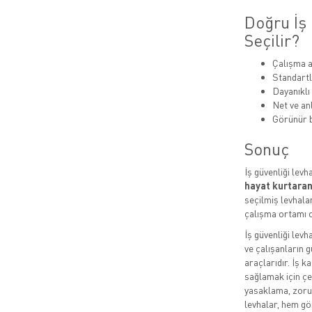
Doğru İş 
Seçilir?
Çalışma a
Standartl
Dayanıklı
Net ve anl
Görünür b
Sonuç
İş güvenliği levh
hayat kurtaran
seçilmiş levhalar
çalışma ortamı o
İş güvenliği levh
ve çalışanların g
araçlarıdır. İş k
sağlamak için çeş
yasaklama, zorun
levhalar, hem gö