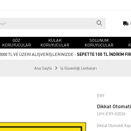
GÖZ
KULAK
SOLUNUM
KORUYUCULAR
KORUYUCULAR
KORUYUCULAR
K
2000 TL VE ÜZERİ ALIŞVERİŞLERİNİZDE -
SEPETTE 100 TL İNDİRİM FI
Ana Sayfa
İş Güvenliği Levhaları
ERY
Dikkat Otomati
LVH-ERY-02026
Dikkat Otomatik Kapı