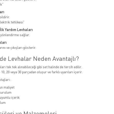
ak”
arı
ildirir.
ektrik tehlikesi”
e İlk Yardım Levhaları
 yönlendirme sağlar.
ları
ını ve çıkışları gösterir.
nde Levhalar Neden Avantajlı?
ları tek tek alınabileceği gibi set halinde de tercih edilir.
 10, 20 veya 30 parçadan oluşur ve farklı uyarıları içerir.
tajları:
n maliyet
 kurulum
uyumlu içerik
ulum
çüleri ve Malzemeleri