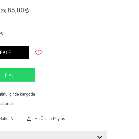
85,00
20
):
0
 EKLE
LIF AL
 günü içinde kargoda
Haber Ver
Bu Ürünü Paylaş