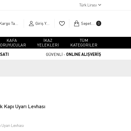
Türk Lirası
Kargo Takip
Giriş Yap
Sepetim
0
KAFA
İKAZ
TÜM
ORUYUCULAR
YELEKLERİ
KATEGORİLER
RSATI
GÜVENLİ -
ONLINE ALIŞVERİŞ
k Kapı Uyarı Levhası
 Uyarı Levhası