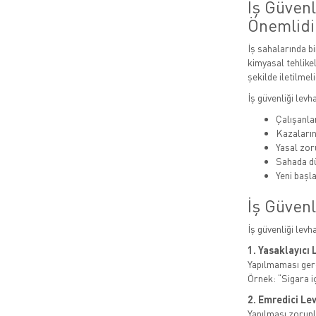
İş Güven
Önemlidi
İş sahalarında bi
kimyasal tehlikel
şekilde iletilmeli
İş güvenliği levh
Çalışanlar
Kazaları
Yasal zor
Sahada dü
Yeni başla
İş Güvenl
İş güvenliği levh
1. Yasaklayıcı 
Yapılmaması gere
Örnek: “Sigara i
2. Emredici Le
Yapılması zorunl