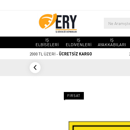
İŞ
İŞ
İŞ
ELBİSELERİ
ELDİVENLERİ
AYAKKABILARI
2000 TL ÜZERİ -
ÜCRETSİZ KARGO
FIRSAT