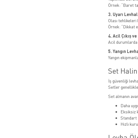
Örnek: “Baret t
3. Uyarı Levhal
Olası tehlikeleri b
Örnek: “Dikkat el
4. Acil Çıkış v
Acil durumlarda
5. Yangın Levha
Yangın ekipmanlar
Set Hali
İş güvenliği levha
Setler genellikle
Set almanın avan
Daha uygu
Eksiksiz
Standart 
Hızlı kur
Levha Öl