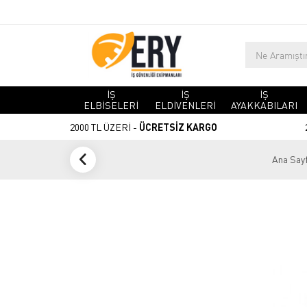
İŞ
İŞ
İŞ
ELBİSELERİ
ELDİVENLERİ
AYAKKABILARI
2000 TL ÜZERİ -
ÜCRETSİZ KARGO
Ana Say