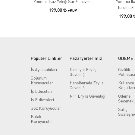
Yönetici İkaz Yeleği Sarı/Lacivert
Yönetici İk
Turuncu/L
199,00
+KDV
199,00
Popüler Linkler
Pazaryerlerimiz
ÖDEME
İş Ayakkabıları
Trendyol Ery İş
Gizlilik
Güvenliği
Politikası
Solunum
Koruyucular
Hepsiburada Ery İş
Kullanım
Güvenliği
Koşulları
İş Elbiseleri
N11 Ery İş Güvenliği
Ödeme
İş Eldivenleri
Seçenekl
Göz Koruyucular
Satış
Sözleşme
Kulak
Koruyucular