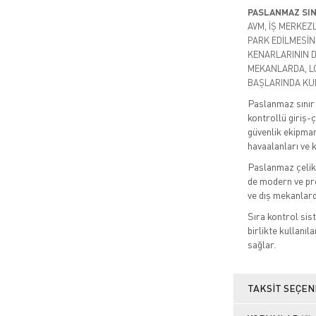
PASLANMAZ SIN
AVM, İŞ MERKEZ
PARK EDİLMESİN
KENARLARININ D
MEKANLARDA, LO
BAŞLARINDA KUL
Paslanmaz sınır 
kontrollü giriş-ç
güvenlik ekipmanl
havaalanları ve 
Paslanmaz çelik
de modern ve pr
ve dış mekanlard
Sıra kontrol sist
birlikte kullanıl
sağlar.
TAKSIT SEÇEN