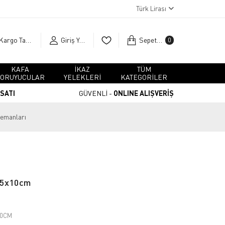
Türk Lirası
Kargo Takip
Giriş Yap
Sepetim
0
KAFA
İKAZ
TÜM
ORUYUCULAR
YELEKLERİ
KATEGORİLER
RSATI
GÜVENLİ -
ONLINE ALIŞVERİŞ
lemanları
 65x10cm
10CM