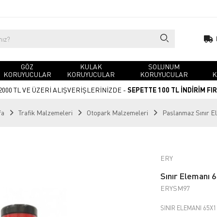
GÖZ
KULAK
SOLUNUM
KORUYUCULAR
KORUYUCULAR
KORUYUCULAR
K
2000 TL VE ÜZERİ ALIŞVERİŞLERİNİZDE -
SEPETTE 100 TL İNDİRİM FI
fa
Trafik Malzemeleri
Otopark Malzemeleri
Paslanmaz Sınır E
ERY
Sınır Elemanı
ERYSM97
SINIR ELEMANI 65X