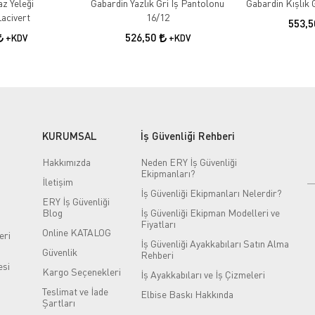
az Yeleği
Gabardin Yazlık Gri İş Pantolonu
acivert
16/12
553,
526,50
+KDV
+KDV
KURUMSAL
İş Güvenliği Rehberi
Hakkımızda
Neden ERY İş Güvenliği
Ekipmanları?
İletişim
İş Güvenliği Ekipmanları Nelerdir?
ERY İş Güvenliği
Blog
İş Güvenliği Ekipman Modelleri ve
Fiyatları
Online KATALOG
eri
İş Güvenliği Ayakkabıları Satın Alma
Güvenlik
Rehberi
si
Kargo Seçenekleri
İş Ayakkabıları ve İş Çizmeleri
Teslimat ve İade
Elbise Baskı Hakkında
Şartları