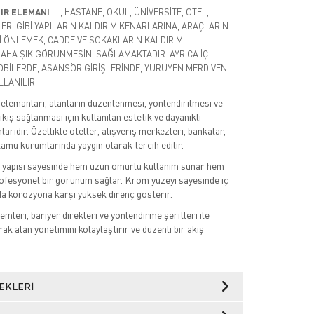
IR ELEMANI
, HASTANE, OKUL, ÜNİVERSİTE, OTEL,
LERİ GİBİ YAPILARIN KALDIRIM KENARLARINA, ARAÇLARIN
İ ÖNLEMEK, CADDE VE SOKAKLARIN KALDIRIM
AHA ŞIK GÖRÜNMESİNİ SAĞLAMAKTADIR. AYRICA İÇ
BİLERDE, ASANSÖR GİRİŞLERİNDE, YÜRÜYEN MERDİVEN
LANILIR.
elemanları, alanların düzenlenmesi, yönlendirilmesi ve
ıkış sağlanması için kullanılan estetik ve dayanıklı
arıdır. Özellikle oteller, alışveriş merkezleri, bankalar,
kamu kurumlarında yaygın olarak tercih edilir.
 yapısı sayesinde hem uzun ömürlü kullanım sunar hem
ofesyonel bir görünüm sağlar. Krom yüzeyi sayesinde iç
a korozyona karşı yüksek direnç gösterir.
emleri, bariyer direkleri ve yönlendirme şeritleri ile
arak alan yönetimini kolaylaştırır ve düzenli bir akış
EKLERI