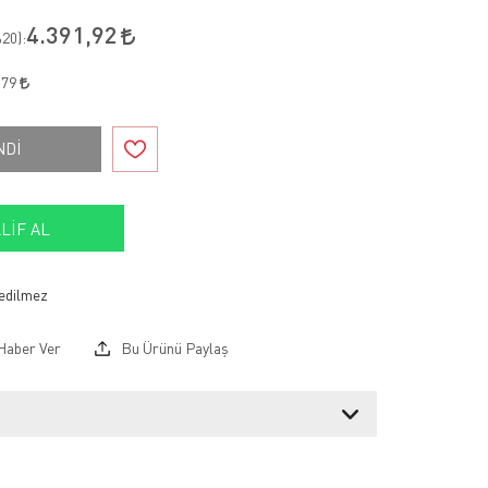
4.391,92
20
):
,79
NDİ
LIF AL
Haber Ver
Bu Ürünü Paylaş