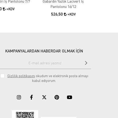
Gabardin Kışlık Gri İş Pantolonu 7/7
Gabardin Yazlık Lacivert İş
Gabardin 
Pantolonu 16/12
50
+KDV
526,50
55
+KDV
KAMPANYALARDAN HABERDAR OLMAK İÇİN
Gizlilik politikasını
okudum ve elektronik posta almayı
kabul ediyorum.