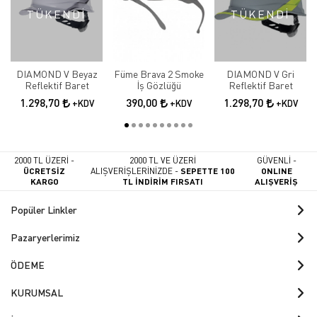
TÜKENDİ
TÜKENDİ
DIAMOND V Beyaz
Füme Brava 2 Smoke
DIAMOND V Gri
Reflektif Baret
İş Gözlüğü
Reflektif Baret
1.298,70
390,00
1.298,70
+KDV
+KDV
+KDV
2000 TL ÜZERİ -
2000 TL VE ÜZERİ
GÜVENLİ -
ÜCRETSİZ
ALIŞVERİŞLERİNİZDE -
SEPETTE 100
ONLINE
KARGO
TL İNDİRİM FIRSATI
ALIŞVERİŞ
Popüler Linkler
Pazaryerlerimiz
ÖDEME
KURUMSAL