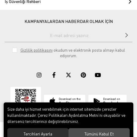
İş Güvenliği Rehberi
KAMPANYALARDAN HABERDAR OLMAK İÇİN
Gizlilik politikasını
okudum ve elektronik posta almayı kabul
ediyorum.
Download on the
Download on
App Store
Google play
Size daha iyi hizmet verebilmek için internet sitemizde çerezler
kullanılmaktadır. Çerez Politikaları Aydınlatma Metni’ni okuyabilir ve
dilerseniz tercihlerinizi değiştirebilirsiniz.
© 2023
ERY İş Güvenliği Ekipmanları
. Tüm hakları saklıdır.
Tercihleri Ayarla
Tümünü Kabul Et