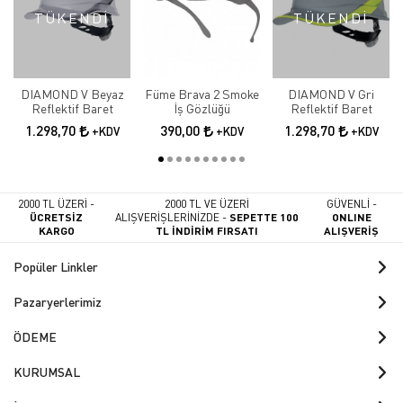
TÜKENDİ
TÜKENDİ
DIAMOND V Beyaz
Füme Brava 2 Smoke
DIAMOND V Gri
Reflektif Baret
İş Gözlüğü
Reflektif Baret
1.298,70
390,00
1.298,70
+KDV
+KDV
+KDV
2000 TL ÜZERİ -
2000 TL VE ÜZERİ
GÜVENLİ -
ÜCRETSİZ
ALIŞVERİŞLERİNİZDE -
SEPETTE 100
ONLINE
KARGO
TL İNDİRİM FIRSATI
ALIŞVERİŞ
Popüler Linkler
Pazaryerlerimiz
ÖDEME
KURUMSAL