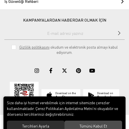
İş Güvenliği Rehberi
KAMPANYALARDAN HABERDAR OLMAK İÇİN
Gizlilik politikasını
okudum ve elektronik posta almayı kabul
ediyorum.
Download on the
Download on
App Store
Google play
Size daha iyi hizmet verebilmek için internet sitemizde çerezler
kullanılmaktadır. Çerez Politikaları Aydınlatma Metni’ni okuyabilir ve
dilerseniz tercihlerinizi değiştirebilirsiniz.
© 2023
ERY İş Güvenliği Ekipmanları
. Tüm hakları saklıdır.
Tercihleri Ayarla
Tümünü Kabul Et