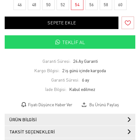
46
48
50
52
54
56
58
60
SEPETE EKLE
TEKLIF AL
Garanti Süresi:
24 Ay Garanti
Kargo Bilgisi:
2 iş günü içinde kargoda
Garanti Süresi:
6 ay
İade Bilgisi:
Fiyatı Düşünce Haber Ver
Bu Ürünü Paylaş
ÜRÜN BILGISI
TAKSIT SEÇENEKLERI