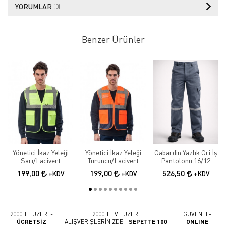
YORUMLAR
(0)
Benzer Ürünler
Yönetici İkaz Yeleği
Yönetici İkaz Yeleği
Gabardin Yazlık Gri İş
Sarı/Lacivert
Turuncu/Lacivert
Pantolonu 16/12
199,00
199,00
526,50
+KDV
+KDV
+KDV
2000 TL ÜZERİ -
2000 TL VE ÜZERİ
GÜVENLİ -
ÜCRETSİZ
ALIŞVERİŞLERİNİZDE -
SEPETTE 100
ONLINE