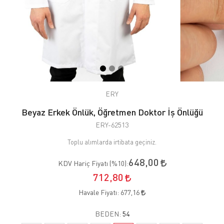
ERY
Beyaz Erkek Önlük, Öğretmen Doktor İş Önlüğü
ERY-62513
Toplu alımlarda irtibata geçiniz.
648,00
KDV Hariç Fiyatı (
%10
):
712,80
Havale Fiyatı:
677,16
BEDEN:
54