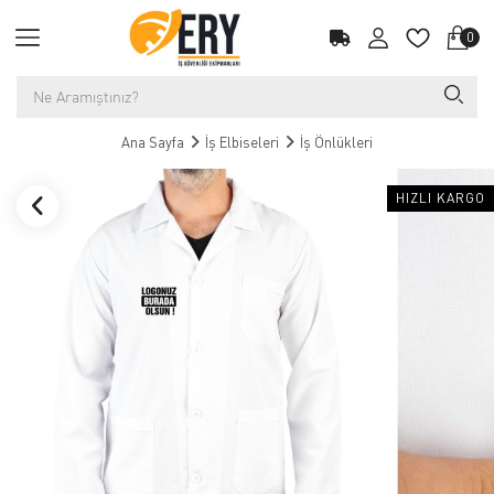
0
Ana Sayfa
İş Elbiseleri
İş Önlükleri
HIZLI KARGO