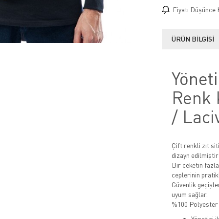
Fiyatı Düşünce 
ÜRÜN BILGISI
Yöneti
Renk 
/ Laci
Çift renkli zıt s
dizayn edilmiştir
Bir ceketin fazla
ceplerinin pratikl
Güvenlik geçişler
uyum sağlar.
%100 Polyester 
Yönetici i