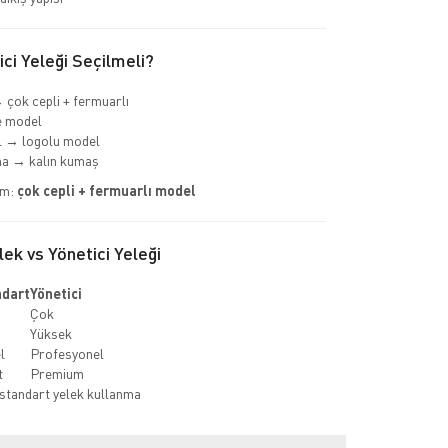
ci Yeleği Seçilmeli?
 çok cepli + fermuarlı
e model
 → logolu model
ha → kalın kumaş
im:
çok cepli + fermuarlı model
ek vs Yönetici Yeleği
ndart
Yönetici
Çok
Yüksek
l
Profesyonel
t
Premium
standart yelek kullanma