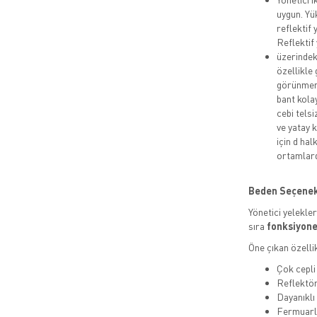
uygun. Yü
reflektif
Reflektif
üzerindeki
özellikle
görünmeni
bant kola
cebi telsi
ve yatay 
için d ha
ortamlard
Beden Seçenekle
Yönetici yelekle
sıra
fonksiyonel
Öne çıkan özellik
Çok cepli
Reflektör
Dayanıkl
Fermuarlı