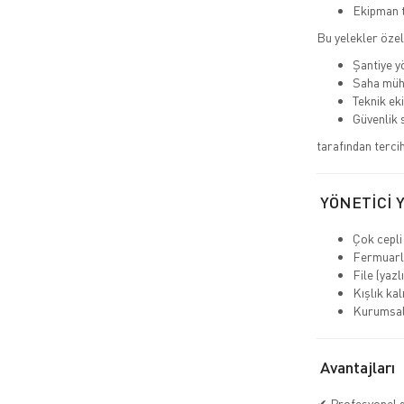
Ekipman t
Bu yelekler özel
Şantiye yö
Saha müh
Teknik eki
Güvenlik 
tarafından tercih 
YÖNETİCİ 
Çok cepli
Fermuarlı
File (yazl
Kışlık kal
Kurumsal 
Avantajları
✔ Profesyonel 