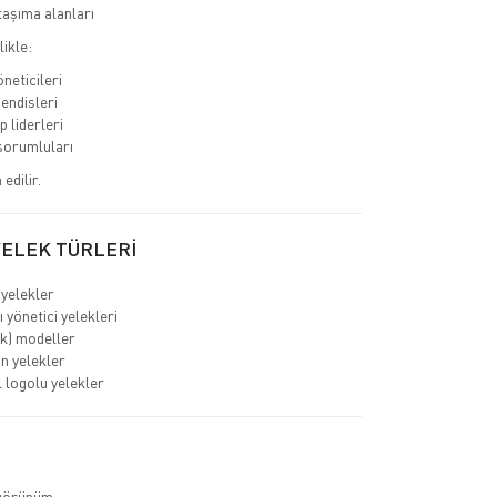
aşıma alanları
likle:
neticileri
endisleri
p liderleri
sorumluları
edilir.
YELEK TÜRLERİ
 yelekler
 yönetici yelekleri
ık) modeller
ın yelekler
logolu yelekler
görünüm