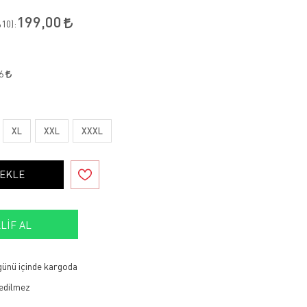
199,00
10
):
96
XL
XXL
XXXL
 EKLE
LIF AL
 günü içinde kargoda