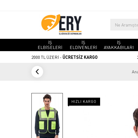
İŞ
İŞ
İŞ
ELBİSELERİ
ELDİVENLERİ
AYAKKABILARI
2000 TL ÜZERİ -
ÜCRETSİZ KARGO
Ana
HIZLI KARGO