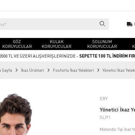
GÖZ
KULAK
SOLUNUM
KORUYUCULAR
KORUYUCULAR
KORUYUCULAR
K
2000 TL VE ÜZERİ ALIŞVERİŞLERİNİZDE -
SEPETTE 100 TL İNDİRİM FI
 Sayfa
İkaz Ürünleri
Fosforlu İkaz Yelekleri
Yönetici İkaz Yelek
ERY
Yönetici İkaz Y
SLİY1
Mühendis Tipi İkaz Ye