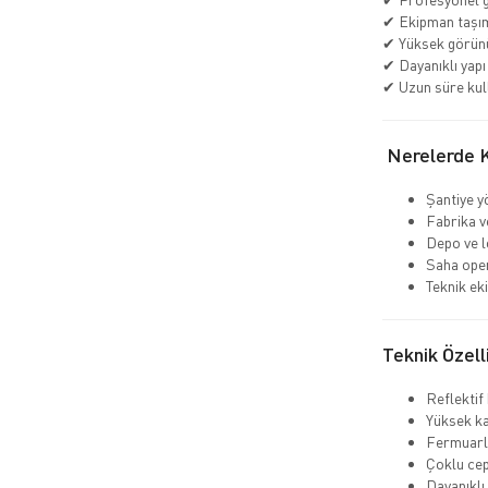
✔ Ekipman taşım
✔ Yüksek görün
✔ Dayanıklı yapı
✔ Uzun süre kul
Nerelerde Ku
Şantiye y
Fabrika v
Depo ve lo
Saha ope
Teknik ek
Teknik Özell
Reflektif
Yüksek ka
Fermuarlı
Çoklu cep
Dayanıklı 