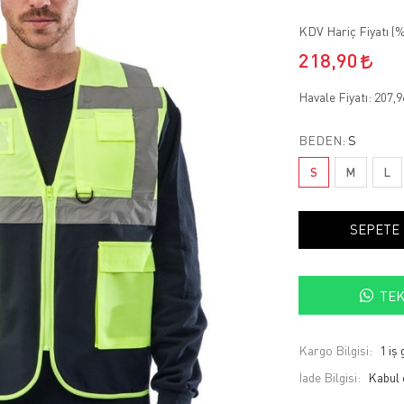
KDV Hariç Fiyatı (
%
218,90
Havale Fiyatı:
207,
BEDEN:
S
S
M
L
SEPETE
TEK
Kargo Bilgisi:
1 iş
İade Bilgisi: