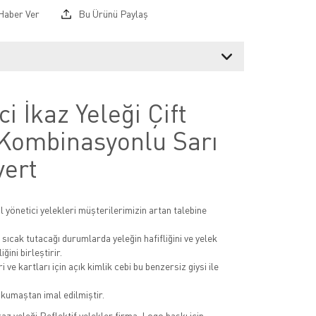
Haber Ver
Bu Ürünü Paylaş
ci İkaz Yeleği Çift
Kombinasyonlu Sarı
vert
itil yönetici yelekleri müşterilerimizin artan talebine
 sıcak tutacağı durumlarda yeleğin hafifliğini ve yelek
iğini birleştirir.
i ve kartları için açık kimlik cebi bu benzersiz giysi ile
kumaştan imal edilmiştir.
kaz yeleği Reflektif yelekler firma-Logo baskı için