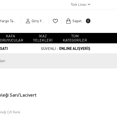
Türk Lirası
Kargo Takip
Giriş Yap
Sepetim
0
KAFA
İKAZ
TÜM
ORUYUCULAR
YELEKLERİ
KATEGORİLER
RSATI
GÜVENLİ -
ONLINE ALIŞVERİŞ
leri
eleği Sarı/Lacivert
leği Çift Renk