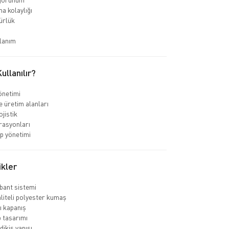
a kolaylığı
ürlük
lanım
llanılır?
önetimi
e üretim alanları
jistik
rasyonları
ip yönetimi
ikler
 bant sistemi
liteli polyester kumaş
 kapanış
 tasarımı
dikiş yapısı