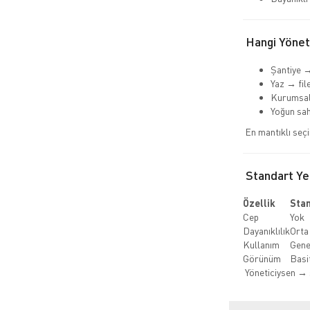
Hangi Yöneti
Şantiye →
Yaz → fil
Kurumsal
Yoğun sa
En mantıklı seç
Standart Yel
Özellik
Sta
Cep
Yok
Dayanıklılık
Orta
Kullanım
Gene
Görünüm
Basi
Yöneticiysen → 