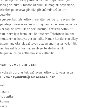
ksek görünümlü fosfor özellikli kumaşları sayesinde,
 yelekler gece veya gündüz görünümünüzü artırır.
 yelekler
 yüksek kaliteli reflektif şeritler ve fosfor sayesinde
 geceleyin, üzerinize ışık vurduğu anda parlama yapar ve
zi sağlar. Özelllikler görünürlüğü arttıran reflektif
y kullanım için fermuarlı ön tasarım Telefon ve kalem
z kullanımını kolaylaştıran halka Kimlik kartlarının dikey
kullanımına olanak sağlayan dizayn anahtarlar ve kimlik
lkası Inşaat fabrika maden vb yerlerde karanlık
a görünürlüğü arttırmak için kullanılır.
ri : S - M - L - XL - XXL
ri, yüksek görünürlük sağlayan reflektörlü yapının yanı
lik ve dayanıklılığı bir arada sunar
.
leri:
 tasarım
lü bantlar
ı kumaş
 yapı