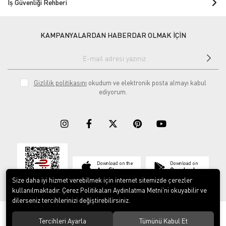
İş Güvenliği Rehberi
KAMPANYALARDAN HABERDAR OLMAK İÇİN
Gizlilik politikasını
okudum ve elektronik posta almayı kabul
ediyorum.
Download on the
Download on
App Store
Google play
Size daha iyi hizmet verebilmek için internet sitemizde çerezler
kullanılmaktadır. Çerez Politikaları Aydınlatma Metni’ni okuyabilir ve
dilerseniz tercihlerinizi değiştirebilirsiniz.
© 2023
ERY İş Güvenliği Ekipmanları
. Tüm hakları saklıdır.
Tercihleri Ayarla
Tümünü Kabul Et