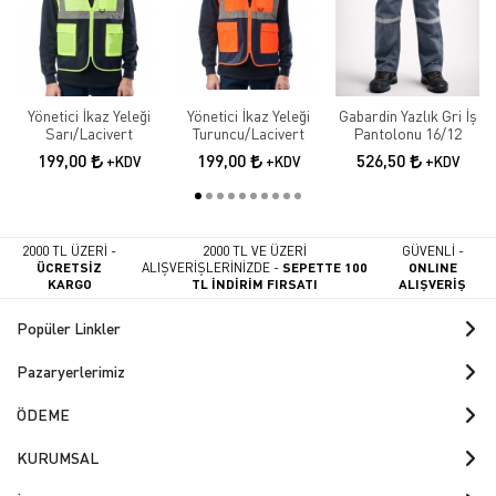
Yönetici İkaz Yeleği
Yönetici İkaz Yeleği
Gabardin Yazlık Gri İş
Sarı/Lacivert
Turuncu/Lacivert
Pantolonu 16/12
199,00
199,00
526,50
+KDV
+KDV
+KDV
2000 TL ÜZERİ -
2000 TL VE ÜZERİ
GÜVENLİ -
ÜCRETSİZ
ALIŞVERİŞLERİNİZDE -
SEPETTE 100
ONLINE
KARGO
TL İNDİRİM FIRSATI
ALIŞVERİŞ
Popüler Linkler
Pazaryerlerimiz
ÖDEME
KURUMSAL