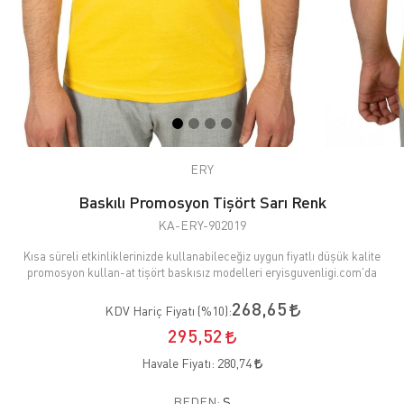
ERY
Baskılı Promosyon Tişört Sarı Renk
KA-ERY-902019
Kısa süreli etkinliklerinizde kullanabileceğiz uygun fiyatlı düşük kalite
promosyon kullan-at tişört baskısız modelleri eryisguvenligi.com'da
268,65
KDV Hariç Fiyatı (
%10
):
295,52
Havale Fiyatı:
280,74
BEDEN:
S