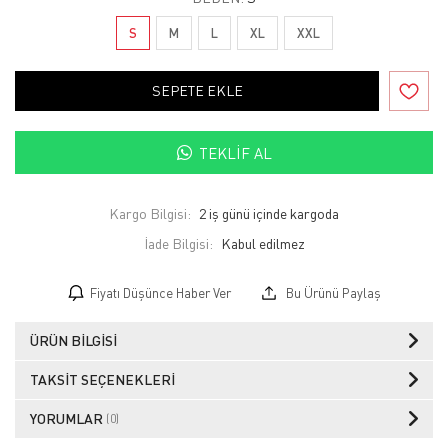
S
M
L
XL
XXL
SEPETE EKLE
TEKLIF AL
Kargo Bilgisi:
2 iş günü içinde kargoda
İade Bilgisi:
Fiyatı Düşünce Haber Ver
Bu Ürünü Paylaş
ÜRÜN BILGISI
TAKSIT SEÇENEKLERI
YORUMLAR
(0)