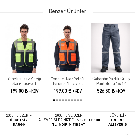
Benzer Ürünler
Yönetici İkaz Yeleği
Yönetici İkaz Yeleği
Gabardin Yazlık Gri İş
Sarı/Lacivert
Turuncu/Lacivert
Pantolonu 16/12
199,00
199,00
526,50
+KDV
+KDV
+KDV
2000 TL ÜZERİ -
2000 TL VE ÜZERİ
GÜVENLİ -
ÜCRETSİZ
ALIŞVERİŞLERİNİZDE -
SEPETTE 100
ONLINE
KARGO
TL İNDİRİM FIRSATI
ALIŞVERİŞ