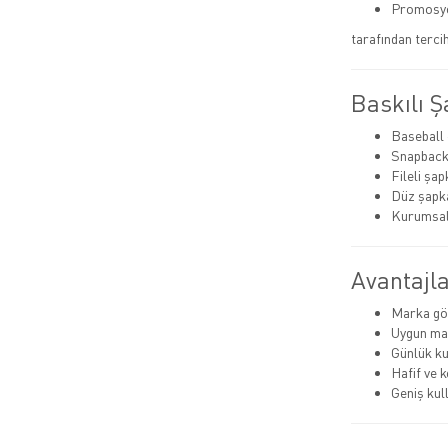
Promosyo
tarafından tercih 
Baskılı Ş
Baseball 
Snapback
Fileli şap
Düz şapk
Kurumsal
Avantajla
Marka gö
Uygun mal
Günlük ku
Hafif ve 
Geniş kul