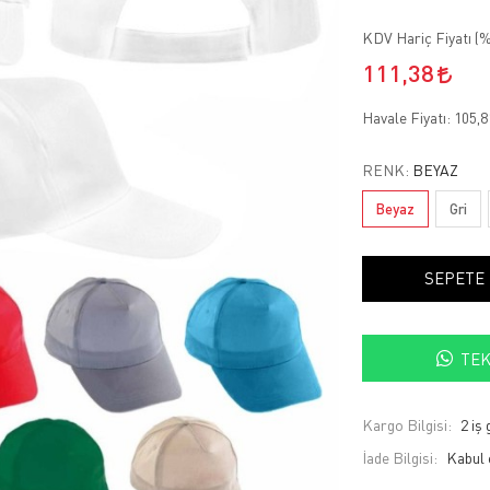
KDV Hariç Fiyatı (
%
111,38
Havale Fiyatı:
105,
RENK:
BEYAZ
Beyaz
Gri
SEPETE
TEK
Kargo Bilgisi:
2 iş
İade Bilgisi: