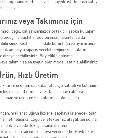
izin logosunu işletebilir ve bu sayede işletmenizi kolay
bilirsiniz.
rınız veya Takımınız için
açlı değil, çalışanlarınızda ortak bir şapka kullanımı
ebileceğiniz baskılı modellerimizi, takımlarda da
abilirsiniz. Kişiler arasındaki bütünlüğü ve aynı ürünün
amak amacıyla sipariş verebileceğiniz şapkalarımızı,
de dizayn edebilirsiniz. Böylelikle çalışma
eya takımınıza en uygun olan modeli satın alabilirsiniz.
Ürün, Hızlı Üretim
dikimi ile üretilen şapkalar, oldukça kaliteli ve kullanımı
n kişinin rahat etmesi ve kafasının hava alması
rlanan ve üretilen şapkalarımız, oldukça da
ından, mail aracılığıyla bizlere, şapkaya işlenecek olan
nizi iletmelisiniz. Logo ve istekleriniz ulaştıktan sonra
 renkte ve adetteki şapkanın üretimi
ek ve en kısa sürede kargoya verilecektir. Böylelikle
ürünler hızlı bir şekilde size ulaşacaktır.