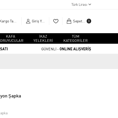
Türk Lirası
Kargo Takip
Giriş Yap
Sepetim
0
KAFA
İKAZ
TÜM
ORUYUCULAR
YELEKLERİ
KATEGORİLER
RSATI
GÜVENLİ -
ONLINE ALIŞVERİŞ
syon Şapka
Şapka