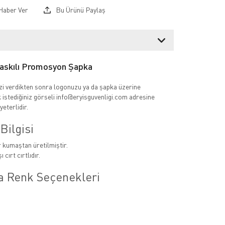
Haber Ver
Bu Ürünü Paylaş
askılı Promosyon Şapka
izi verdikten sonra logonuzu ya da şapka üzerine
 istediğiniz görseli info@eryisguvenligi.com adresine
yeterlidir.
Bilgisi
 kumaştan üretilmiştir.
 cırt cırtlıdır.
a Renk Seçenekleri