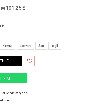
101,25
10
):
81
Kırmızı
Lacivert
Sarı
Yeşil
 EKLE
LIF AL
 günü içinde kargoda