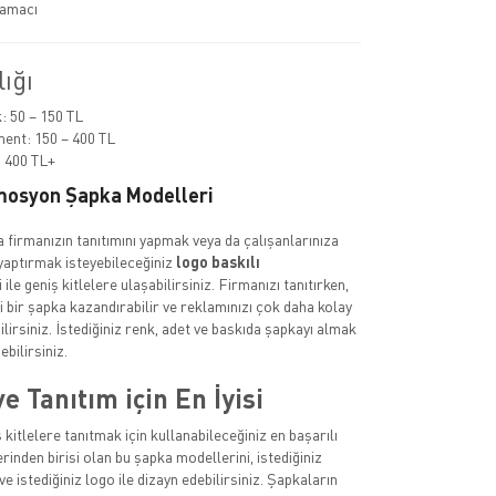
 amacı
lığı
 50 – 150 TL
ent: 150 – 400 TL
 400 TL+
mosyon Şapka Modelleri
a firmanızın tanıtımını yapmak veya da çalışanlarınıza
yaptırmak isteyebileceğiniz
logo baskılı
ile geniş kitlelere ulaşabilirsiniz. Firmanızı tanıtırken,
i bir şapka kazandırabilir ve reklamınızı çok daha kolay
ilirsiniz. İstediğiniz renk, adet ve baskıda şapkayı almak
ebilirsiniz.
 Tanıtım için En İyisi
 kitlelere tanıtmak için kullanabileceğiniz en başarılı
inden birisi olan bu şapka modellerini, istediğiniz
ve istediğiniz logo ile dizayn edebilirsiniz. Şapkaların