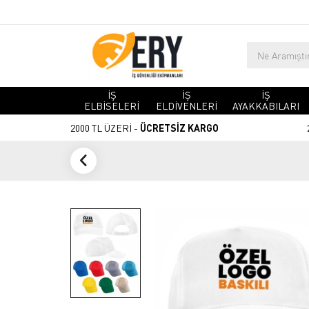
İŞ
İŞ
İŞ
ELBİSELERİ
ELDİVENLERİ
AYAKKABILARI
2000 TL ÜZERİ -
ÜCRETSİZ KARGO