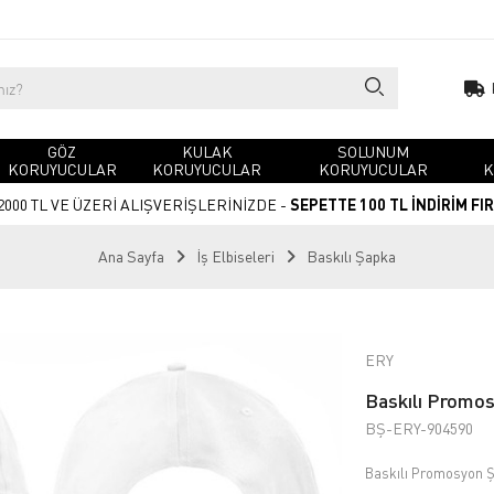
GÖZ
KULAK
SOLUNUM
KORUYUCULAR
KORUYUCULAR
KORUYUCULAR
K
2000 TL VE ÜZERİ ALIŞVERİŞLERİNİZDE -
SEPETTE 100 TL İNDİRİM FI
Ana Sayfa
İş Elbiseleri
Baskılı Şapka
ERY
Baskılı Promo
BŞ-ERY-904590
Baskılı Promosyon 