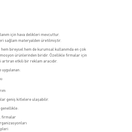
lanım için hava delikleri mevcuttur.
ri sağlam materyalden üretilmiştir.
, hem bireysel hem de kurumsal kullanımda en çok
mosyon ürünlerinden biridir. Özellikle firmalar için
i artıran etkili bir reklam aracıdır.
e uygulanan:
kı
rım
r geniş kitlelere ulaşabilir.
genellikle:
 firmalar
organizasyonları
pleri