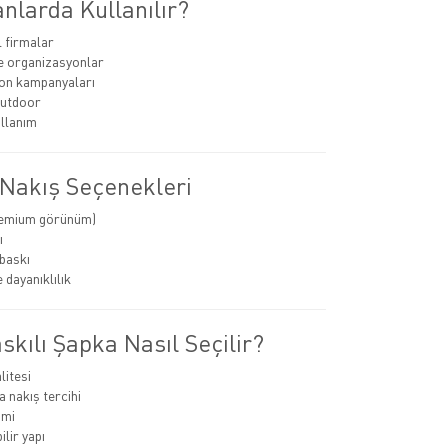
nlarda Kullanılır?
 firmalar
ve organizasyonlar
n kampanyaları
outdoor
llanım
 Nakış Seçenekleri
remium görünüm)
ı
 baskı
 dayanıklılık
kılı Şapka Nasıl Seçilir?
itesi
a nakış tercihi
imi
lir yapı