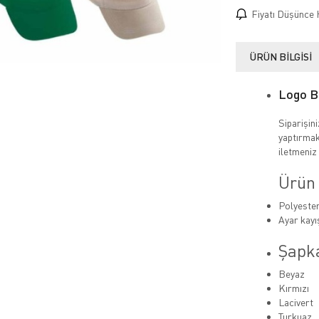
Fiyatı Düşünce 
ÜRÜN BILGISI
Logo B
Siparişin
yaptırmak
iletmeniz 
Ürün 
Polyester
Ayar kayışı
Şapk
Beyaz
Kırmızı
Lacivert
Turkuaz