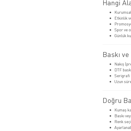
Hangi Ala
Kurumsal
Etkinlik 
Promosyo
Spor ve 
Günlük ku
Baskı ve
Nakış (p
DTF bask
Serigrafi
Uzun süre
Doğru Bas
Kumaş kal
Baskı vey
Renk seç
Ayarlanabi