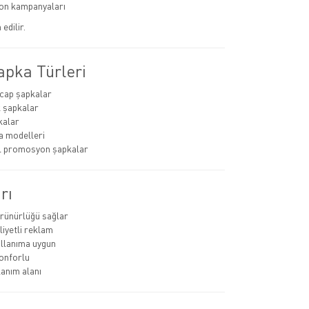
n kampanyaları
edilir.
apka Türleri
cap şapkalar
 şapkalar
kalar
a modelleri
 promosyon şapkalar
rı
rünürlüğü sağlar
iyetli reklam
llanıma uygun
konforlu
lanım alanı