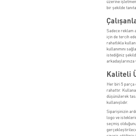
üzerine işletmen
bir şekilde tanıta
Çalışanla
Sadece reklam am
için de tercih ed
rahatlıkla kullan
kullanımını sağl
istediğiniz şekil
arkadaşlarınıza v
Kaliteli 
Her biri 5 parça 
rahattır. Kullana
düşünülerek tasa
kullanışlıdır.
Siparişinizin ard
logo ve istekleri
seçmiş olduğunuz
gerçekleştirilec
sipariş ettiğiniz 