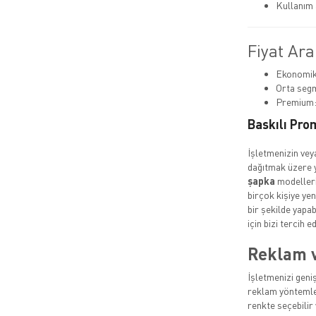
Kullanım
Fiyat Ara
Ekonomik:
Orta segm
Premium:
Baskılı Pro
İşletmenizin vey
dağıtmak üzere 
şapka
modelleri 
birçok kişiye yen
bir şekilde yapab
için bizi tercih ed
Reklam ve
İşletmenizi geniş
reklam yöntemler
renkte seçebilir 