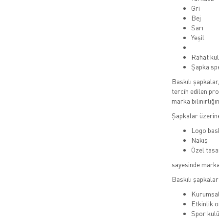
Gri
Bej
Sarı
Yeşil
Rahat kul
Şapka spe
Baskılı şapkalar
tercih edilen pro
marka bilinirliğin
Şapkalar üzerin
Logo bas
Nakış
Özel tasa
sayesinde markala
Baskılı şapkalar 
Kurumsal
Etkinlik 
Spor kulü