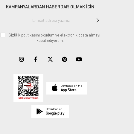
KAMPANYALARDAN HABERDAR OLMAK İÇİN
Gizlilik politikasını
okudum ve elektronik posta almayı
kabul ediyorum.
Download on the
App Store
Download on
Google play