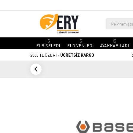
İŞ
İŞ
İŞ
ELBİSELERİ
ELDİVENLERİ
AYAKKABILARI
2000 TL ÜZERİ -
ÜCRETSİZ KARGO