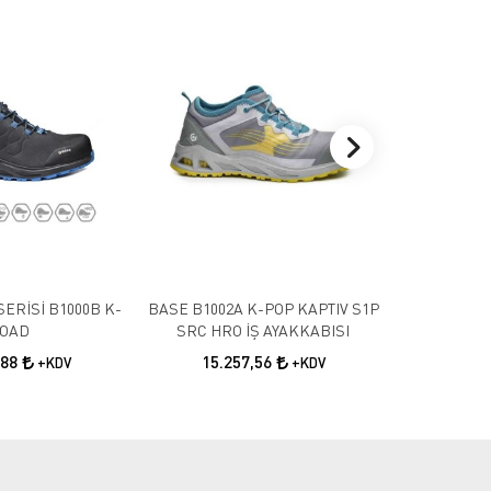
SERİSİ B1000B K-
BASE B1002A K-POP KAPTIV S1P
BASE K-RU
OAD
SRC HRO İŞ AYAKKABISI
SRC İ
,88
15.257,56
10.9
+KDV
+KDV