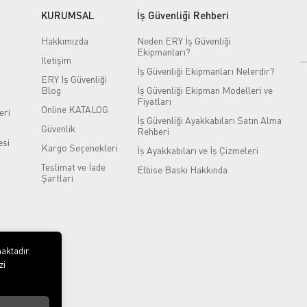
KURUMSAL
İş Güvenliği Rehberi
Hakkımızda
Neden ERY İş Güvenliği
Ekipmanları?
İletişim
İş Güvenliği Ekipmanları Nelerdir?
ERY İş Güvenliği
Blog
İş Güvenliği Ekipman Modelleri ve
Fiyatları
Online KATALOG
eri
İş Güvenliği Ayakkabıları Satın Alma
Güvenlik
Rehberi
si
Kargo Seçenekleri
İş Ayakkabıları ve İş Çizmeleri
Teslimat ve İade
Elbise Baskı Hakkında
Şartları
aktadır.
zi