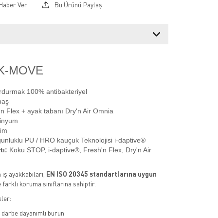
Haber Ver
Bu Ürünü Paylaş
 K-MOVE
durmak 100% antibakteriyel
maş
n Flex + ayak tabanı Dry'n Air Omnia
inyum
im
ğunluklu PU / HRO kauçuk Teknolojisi i-daptive®
tı:
Koku STOP, i-daptive®, Fresh'n Flex, Dry'n Air
iş ayakkabıları,
EN ISO 20345 standartlarına uygun
e farklı koruma sınıflarına sahiptir.
ler:
 darbe dayanımlı burun