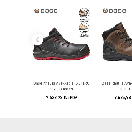
Base İthal İş Ayakkabısı S3 HRO
Base İthal İş Ay
SRC B0887N
SRC B
7.628,78
9.535,98
+KDV