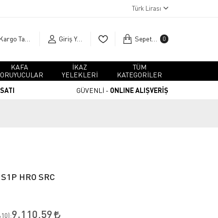
Türk Lirası
Kargo Takip
Giriş Yap
Sepetim
0
KAFA
İKAZ
TÜM
ORUYUCULAR
YELEKLERİ
KATEGORİLER
RSATI
GÜVENLİ -
ONLINE ALIŞVERİŞ
 S1P HRO SRC
9.110,59
10
):