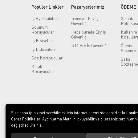
Popüler Linkler
Pazaryerlerimiz
ÖDEME
İş Ayakkabıları
Trendyol Ery İş
Gizlilik
Güvenliği
Politikası
Solunum
Koruyucular
Hepsiburada Ery İş
Kullanım
Güvenliği
Koşulları
İş Elbiseleri
N11 Ery İş Güvenliği
Ödeme
İş Eldivenleri
Seçenekl
Göz Koruyucular
Satış
Sözleşme
Kulak
Koruyucular
Size daha iyi hizmet verebilmek için internet sitemizde çerezler kullanılm
Çerez Politikaları Aydınlatma Metni’ni okuyabilir ve dilerseniz tercihlerini
değiştirebilirsiniz.