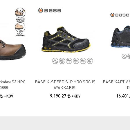
akkabısı S3 HRO
BASE K-SPEED S1P HRO SRC İŞ
BASE KAPTİV 
0888
AYAKKABISI
R
9.190,27
16.401
+KDV
+KDV