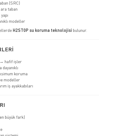
aban (SRC)
 ara taban
 yapı
nıklı modeller
ellerde
H2ST0P su koruma teknolojisi
bulunur.
RLERİ
→ hafif işler
 dayanıklı
ksimum koruma
ee modeller
rım iş ayakkabıları
RI
en büyük fark)
te
an sistemi