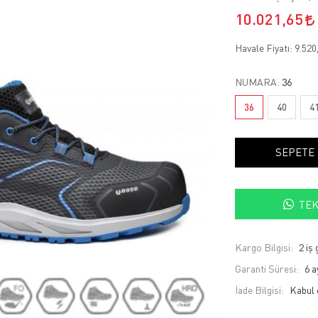
10.021,65
Havale Fiyatı:
9.520
NUMARA:
36
36
40
4
SEPETE
TEK
Kargo Bilgisi:
2 iş
Garanti Süresi:
6 a
İade Bilgisi: