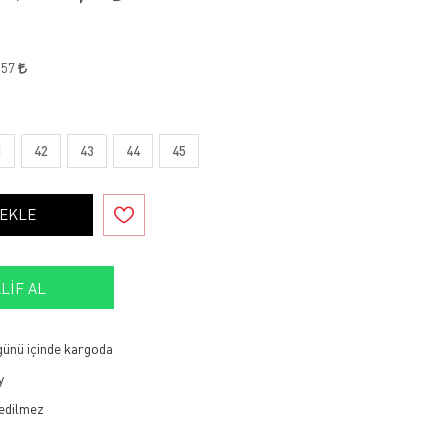
,57
1
42
43
44
45
 EKLE
LIF AL
 günü içinde kargoda
y