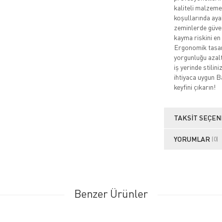
kaliteli malzeme
koşullarında ayak
zeminlerde güven
kayma riskini en
Ergonomik tasarı
yorgunluğu azaltı
iş yerinde stili
ihtiyaca uygun B
keyfini çıkarın!
TAKSIT SEÇEN
YORUMLAR
(0)
Benzer Ürünler