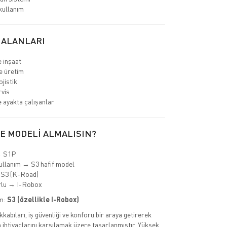
kullanım
 ALANLARI
e inşaat
e üretim
jistik
rvis
 ayakta çalışanlar
E MODELİ ALMALISIN?
→ S1P
ullanım → S3 hafif model
 S3 (K-Road)
rlu → I-Robox
im:
S3 (özellikle I-Robox)
kkabıları, iş güvenliği ve konforu bir araya getirerek
 ihtiyaçlarını karşılamak üzere tasarlanmıştır. Yüksek