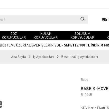
GÖZ
KULAK
SOLUNUM
KORUYUCULAR
KORUYUCULAR
KORUYUCULAR
K
2000 TL VE ÜZERİ ALIŞVERİŞLERİNİZDE -
SEPETTE 100 TL İNDİRİM FI
Ana Sayfa
İş Ayakkabıları
Base İthal İş Ayakkabıları
Base
BASE K-MOVE
B1004B
KDV Hariç Fiyatı (
%