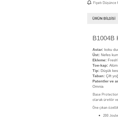
Fiyatı Düşünce 
ÜRÜN BILGISI
B1004B
Astar:
koku dur
Üst:
Nefes ku
Ekleme:
Fresh'
Toe-kap:
Alüm
Tip:
Düşük kes
Taban:
Çift yo
Patentler ve ar
Omnia
Base Protection 
olarak üretilir v
Öne çıkan özellik
200 Joule