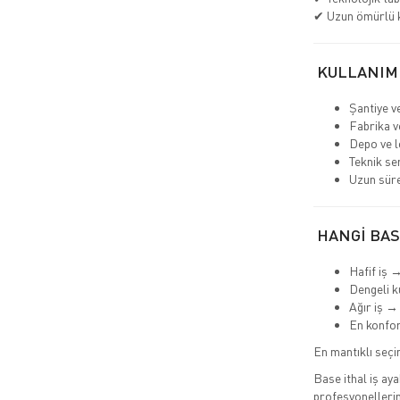
✔ Uzun ömürlü 
KULLANIM
Şantiye v
Fabrika v
Depo ve lo
Teknik se
Uzun süre
HANGİ BAS
Hafif iş 
Dengeli k
Ağır iş →
En konfo
En mantıklı seç
Base ithal iş aya
profesyonellerin