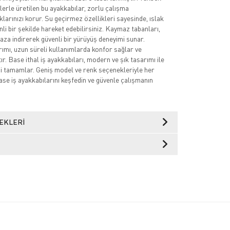
lerle üretilen bu ayakkabılar, zorlu çalışma
larınızı korur. Su geçirmez özellikleri sayesinde, ıslak
li bir şekilde hareket edebilirsiniz. Kaymaz tabanları,
 aza indirerek güvenli bir yürüyüş deneyimi sunar.
mı, uzun süreli kullanımlarda konfor sağlar ve
r. Base ithal iş ayakkabıları, modern ve şık tasarımı ile
nizi tamamlar. Geniş model ve renk seçenekleriyle her
ase iş ayakkabılarını keşfedin ve güvenle çalışmanın
EKLERI