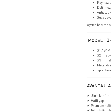
Kaymaz t
Delinmez
Antistatik
Suya daya
Ayrıca bazı mod
MODEL TÜ
S1 / S1P 
S2 → suya
S3 → ma
Metal-fr
Spor tasa
AVANTAJLA
✔ Ultra konfor (
✔ Hafif yapı
✔ Premium kali
✔ Teknolojik tab