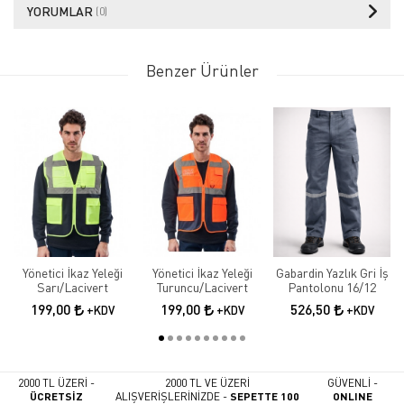
YORUMLAR
(0)
Benzer Ürünler
Yönetici İkaz Yeleği
Yönetici İkaz Yeleği
Gabardin Yazlık Gri İş
Sarı/Lacivert
Turuncu/Lacivert
Pantolonu 16/12
199,00
199,00
526,50
+KDV
+KDV
+KDV
2000 TL ÜZERİ -
2000 TL VE ÜZERİ
GÜVENLİ -
ÜCRETSİZ
ALIŞVERİŞLERİNİZDE -
SEPETTE 100
ONLINE