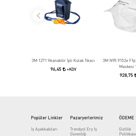
3M 1271 Yıkanabilir İpli Kulak Tıkacı
3M N95 9152e Ffp
Maskesi 
96,45
+KDV
928,75
Popüler Linkler
Pazaryerlerimiz
ÖDEME
İş Ayakkabıları
Trendyol Ery İş
Gizlilik
Güvenliği
Politikası