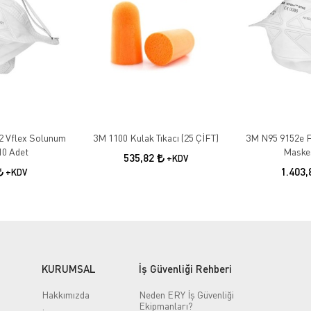
2 Vflex Solunum
3M 1100 Kulak Tıkacı (25 ÇİFT)
3M N95 9152e F
10 Adet
Maskes
535,82
+KDV
1.403
+KDV
KURUMSAL
İş Güvenliği Rehberi
Hakkımızda
Neden ERY İş Güvenliği
Ekipmanları?