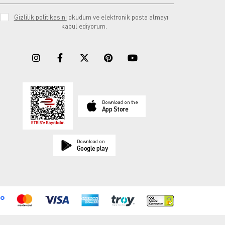
Gizlilik politikasını
okudum ve elektronik posta almayı
kabul ediyorum.
Download on the
App Store
Download on
Google play