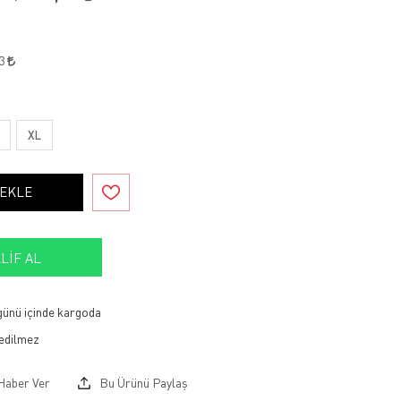
43
XL
 EKLE
LIF AL
 günü içinde kargoda
Haber Ver
Bu Ürünü Paylaş