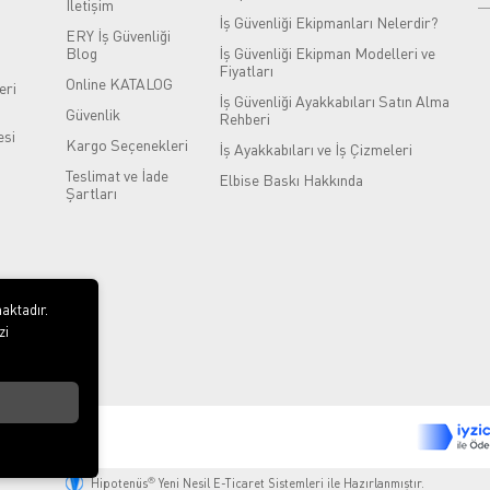
İletişim
İş Güvenliği Ekipmanları Nelerdir?
ERY İş Güvenliği
Blog
İş Güvenliği Ekipman Modelleri ve
Fiyatları
Online KATALOG
eri
İş Güvenliği Ayakkabıları Satın Alma
Güvenlik
Rehberi
si
Kargo Seçenekleri
İş Ayakkabıları ve İş Çizmeleri
Teslimat ve İade
Elbise Baskı Hakkında
Şartları
aktadır.
zi
®
Hipotenüs
Yeni Nesil E-Ticaret Sistemleri ile Hazırlanmıştır.