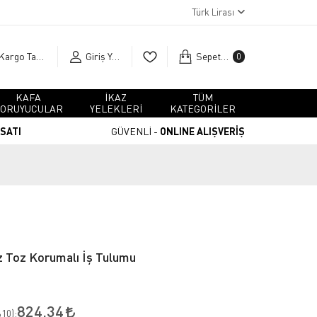
Türk Lirası
Kargo Takip
Giriş Yap
Sepetim
0
KAFA
İKAZ
TÜM
ORUYUCULAR
YELEKLERİ
KATEGORİLER
RSATI
GÜVENLİ -
ONLINE ALIŞVERİŞ
 Toz Korumalı İş Tulumu
824,34
10
):