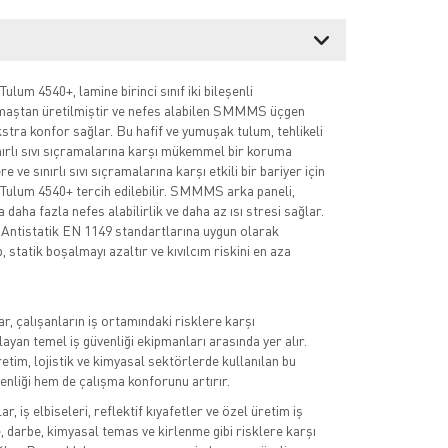
um 4540+, lamine birinci sınıf iki bileşenli
ştan üretilmiştir ve nefes alabilen SMMMS üçgen
kstra konfor sağlar. Bu hafif ve yumuşak tulum, tehlikeli
ınırlı sıvı sıçramalarına karşı mükemmel bir koruma
e ve sınırlı sıvı sıçramalarına karşı etkili bir bariyer için
lum 4540+ tercih edilebilir. SMMMS arka paneli,
daha fazla nefes alabilirlik ve daha az ısı stresi sağlar.
 Antistatik EN 1149 standartlarına uygun olarak
 statik boşalmayı azaltır ve kıvılcım riskini en aza
r, çalışanların iş ortamındaki risklere karşı
ayan temel iş güvenliği ekipmanları arasında yer alır.
retim, lojistik ve kimyasal sektörlerde kullanılan bu
enliği hem de çalışma konforunu artırır.
, iş elbiseleri, reflektif kıyafetler ve özel üretim iş
e, darbe, kimyasal temas ve kirlenme gibi risklere karşı