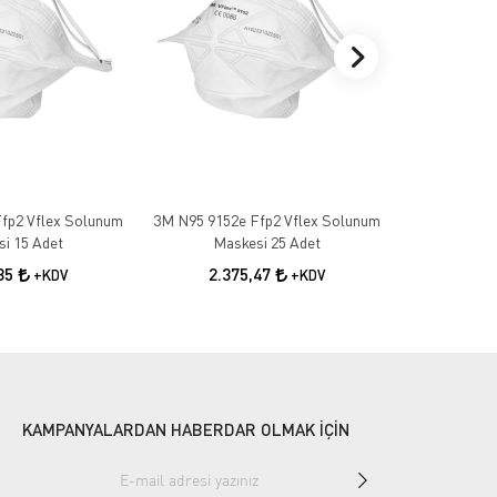
fp2 Vflex Solunum
3M N95 9152e Ffp2 Vflex Solunum
3M 1100 Ku
i 15 Adet
Maskesi 25 Adet
10
,85
2.375,47
+KDV
+KDV
KAMPANYALARDAN HABERDAR OLMAK İÇİN