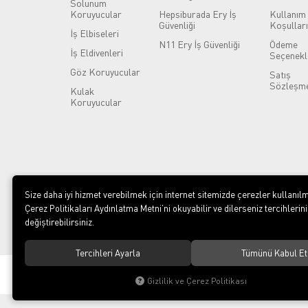
Solunum
Koruyucular
Hepsiburada Ery İş
Kullanım
Güvenliği
Koşulları
İş Elbiseleri
N11 Ery İş Güvenliği
Ödeme
İş Eldivenleri
Seçenekl
Göz Koruyucular
Satış
Sözleşme
Kulak
Koruyucular
Size daha iyi hizmet verebilmek için internet sitemizde çerezler kullanılm
Çerez Politikaları Aydınlatma Metni’ni okuyabilir ve dilerseniz tercihlerini
değiştirebilirsiniz.
Tercihleri Ayarla
Tümünü Kabul Et
© 2023
ERY İş Güvenliği Ekipmanları
. Tüm hakları saklıdır.
Gizlilik ve Çerez Politikası