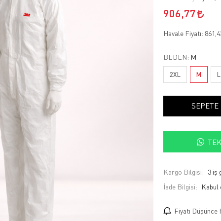
906,77
Havale Fiyatı:
861,
BEDEN:
M
2XL
M
L
SEPETE
TEK
Kargo Bilgisi:
3 iş
İade Bilgisi:
Fiyatı Düşünce 