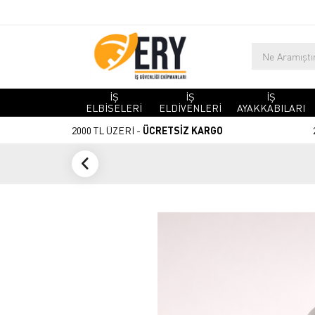
İŞ
İŞ
İŞ
ELBİSELERİ
ELDİVENLERİ
AYAKKABILARI
2000 TL ÜZERİ -
ÜCRETSİZ KARGO