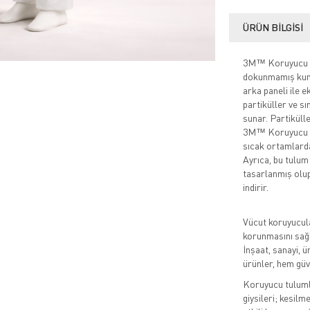
ÜRÜN BILGISI
3M™ Koruyucu Tul
dokunmamış kuma
arka paneli ile e
partiküller ve s
sunar. Partiküller
3M™ Koruyucu Tu
sıcak ortamlarda 
Ayrıca, bu tulum
tasarlanmış olup,
indirir.
Vücut koruyucula
korunmasını sağl
İnşaat, sanayi, ü
ürünler, hem güv
Koruyucu tulumlar
giysileri; kesilm