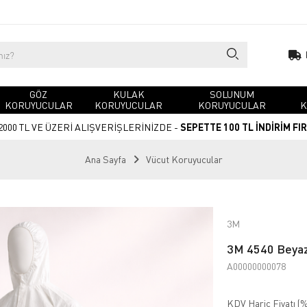
GÖZ
KULAK
SOLUNUM
KORUYUCULAR
KORUYUCULAR
KORUYUCULAR
K
2000 TL VE ÜZERİ ALIŞVERİŞLERİNİZDE -
SEPETTE 100 TL İNDİRİM FI
Ana Sayfa
Vücut Koruyucular
3M
3M 4540 Beyaz
A00000000078
KDV Hariç Fiyatı (
%