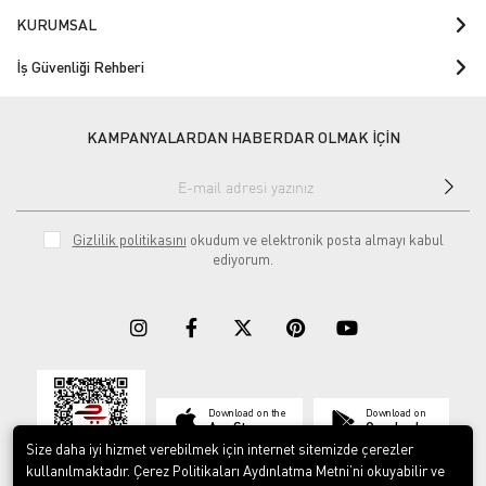
KURUMSAL
İş Güvenliği Rehberi
KAMPANYALARDAN HABERDAR OLMAK İÇİN
Gizlilik politikasını
okudum ve elektronik posta almayı kabul
ediyorum.
Download on the
Download on
App Store
Google play
Size daha iyi hizmet verebilmek için internet sitemizde çerezler
kullanılmaktadır. Çerez Politikaları Aydınlatma Metni’ni okuyabilir ve