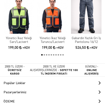
Yönetici İkaz Yeleği
Yönetici İkaz Yeleği
Gabardin Yazlık Gri İş
Sarı/Lacivert
Turuncu/Lacivert
Pantolonu 16/12
199,00
199,00
526,50
+KDV
+KDV
+KDV
2000 TL ÜZERİ -
2000 TL VE ÜZERİ
GÜVENLİ -
ÜCRETSİZ
ALIŞVERİŞLERİNİZDE -
SEPETTE 100
ONLINE
KARGO
TL İNDİRİM FIRSATI
ALIŞVERİŞ
Popüler Linkler
Pazaryerlerimiz
ÖDEME