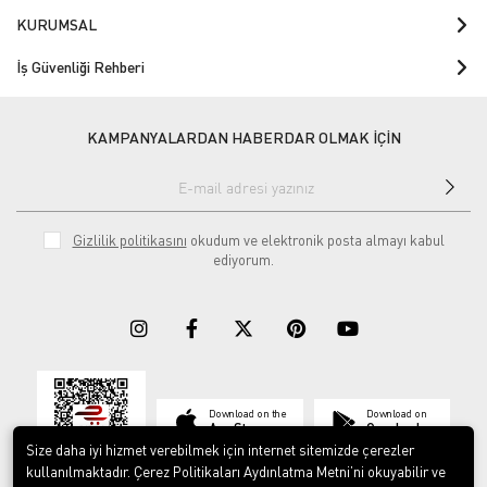
KURUMSAL
İş Güvenliği Rehberi
KAMPANYALARDAN HABERDAR OLMAK İÇİN
Gizlilik politikasını
okudum ve elektronik posta almayı kabul
ediyorum.
Download on the
Download on
App Store
Google play
Size daha iyi hizmet verebilmek için internet sitemizde çerezler
kullanılmaktadır. Çerez Politikaları Aydınlatma Metni’ni okuyabilir ve