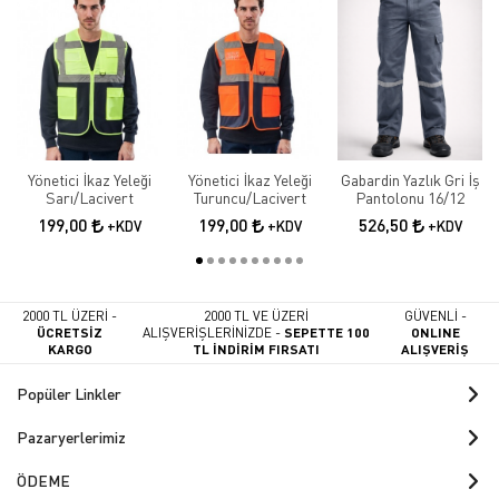
Yönetici İkaz Yeleği
Yönetici İkaz Yeleği
Gabardin Yazlık Gri İş
Sarı/Lacivert
Turuncu/Lacivert
Pantolonu 16/12
199,00
199,00
526,50
+KDV
+KDV
+KDV
2000 TL ÜZERİ -
2000 TL VE ÜZERİ
GÜVENLİ -
ÜCRETSİZ
ALIŞVERİŞLERİNİZDE -
SEPETTE 100
ONLINE
KARGO
TL İNDİRİM FIRSATI
ALIŞVERİŞ
Popüler Linkler
Pazaryerlerimiz
ÖDEME