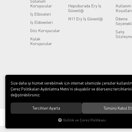
Solunum
Koruyucular
Hepsiburada Ery İş
Kullanım
Güvenliği
Koşulları
İş Elbiseleri
N11 Ery İş Güvenliği
Ödeme
İş Eldivenleri
Seçenekl
Göz Koruyucular
Satış
Sözleşme
Kulak
Koruyucular
Size daha iyi hizmet verebilmek için internet sitemizde çerezler kullanılm
Çerez Politikaları Aydınlatma Metni’ni okuyabilir ve dilerseniz tercihlerini
değiştirebilirsiniz.
Tercihleri Ayarla
Tümünü Kabul Et
© 2023
ERY İş Güvenliği Ekipmanları
. Tüm hakları saklıdır.
Gizlilik ve Çerez Politikası