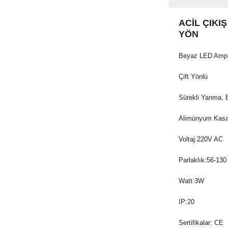
ACİL ÇIKI
YÖN
Beyaz LED Ampül
Çift Yönlü
Sürekli Yanma, E
Alimünyum Kasa,
Voltaj:220V AC
Parlaklık:56-13
Watt:3W
IP:20
Sertifikalar: CE