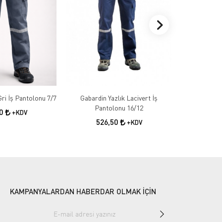
Gabardin Kışlık Gri İş Pantolonu 7/7
Gabardin Yazlık Lacivert İş
Gabardin 
Pantolonu 16/12
50
+KDV
526,50
55
+KDV
KAMPANYALARDAN HABERDAR OLMAK İÇİN