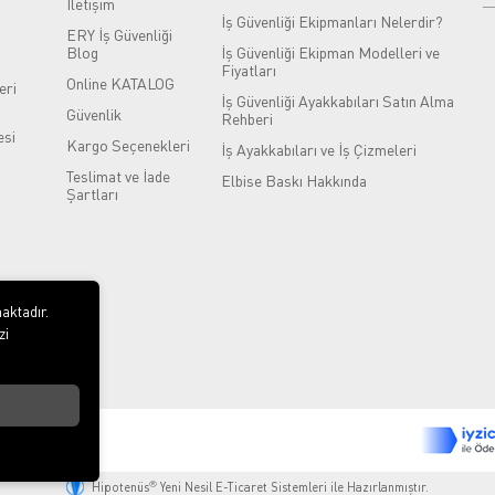
İletişim
İş Güvenliği Ekipmanları Nelerdir?
ERY İş Güvenliği
Blog
İş Güvenliği Ekipman Modelleri ve
Fiyatları
Online KATALOG
eri
İş Güvenliği Ayakkabıları Satın Alma
Güvenlik
Rehberi
si
Kargo Seçenekleri
İş Ayakkabıları ve İş Çizmeleri
Teslimat ve İade
Elbise Baskı Hakkında
Şartları
aktadır.
zi
®
Hipotenüs
Yeni Nesil E-Ticaret Sistemleri ile Hazırlanmıştır.