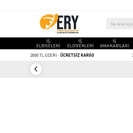
İŞ
İŞ
İŞ
ELBİSELERİ
ELDİVENLERİ
AYAKKABILARI
2000 TL ÜZERİ -
ÜCRETSİZ KARGO