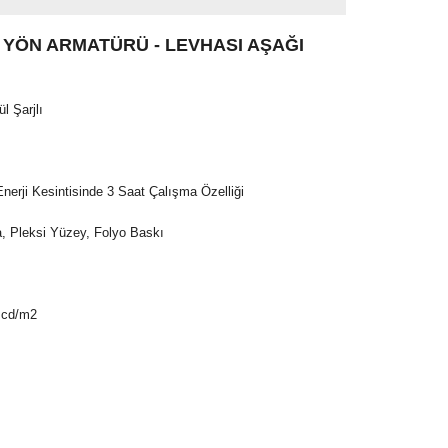
Ş YÖN ARMATÜRÜ - LEVHASI AŞAĞI
 Şarjlı
nerji Kesintisinde 3 Saat Çalışma Özelliği
 Pleksi Yüzey, Folyo Baskı
0 cd/m2