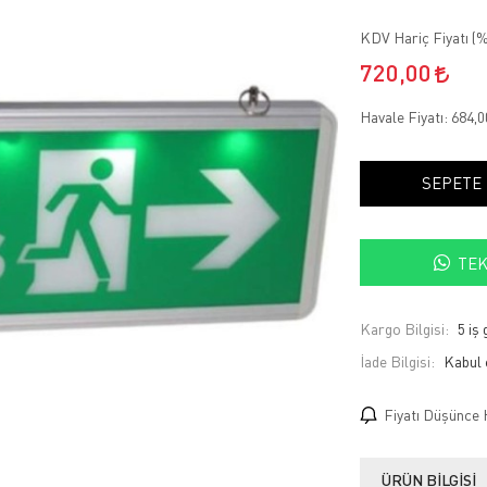
KDV Hariç Fiyatı (
%
720,00
Havale Fiyatı:
684,
SEPETE
TEK
Kargo Bilgisi:
5 iş
İade Bilgisi:
Fiyatı Düşünce 
ÜRÜN BILGISI