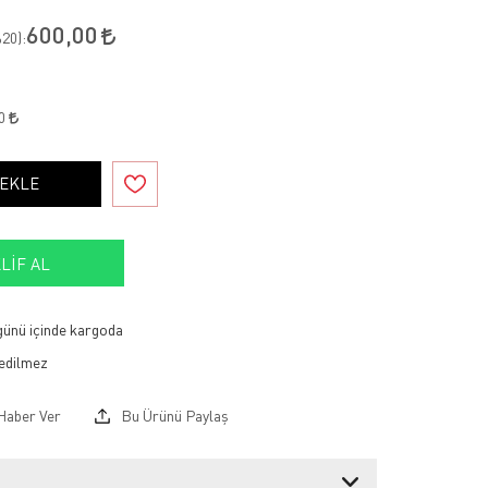
600,00
20
):
00
 EKLE
LIF AL
 günü içinde kargoda
Haber Ver
Bu Ürünü Paylaş