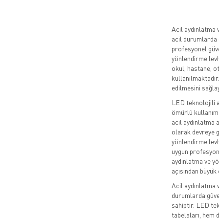
Acil aydınlatma v
acil durumlarda 
profesyonel güve
yönlendirme levh
okul, hastane, o
kullanılmaktadır.
edilmesini sağlay
LED teknolojili 
ömürlü kullanım 
acil aydınlatma 
olarak devreye g
yönlendirme levh
uygun profesyon
aydınlatma ve yön
açısından büyük
Acil aydınlatma 
durumlarda güven
sahiptir. LED tek
tabelaları, hem 