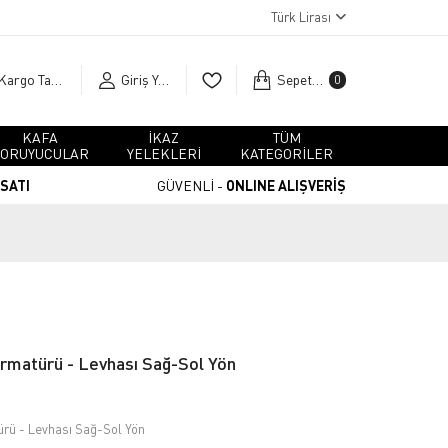
Türk Lirası
Kargo Takip
Giriş Yap
Sepetim
0
KAFA
İKAZ
TÜM
ORUYUCULAR
YELEKLERİ
KATEGORİLER
RSATI
GÜVENLİ -
ONLINE ALIŞVERİŞ
 Armatürü - Levhası Sağ-Sol Yön
ürü - Levhası Sağ-Sol Yön