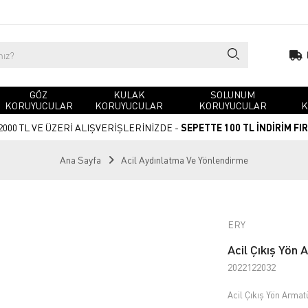
GÖZ
KULAK
SOLUNUM
KORUYUCULAR
KORUYUCULAR
KORUYUCULAR
K
2000 TL VE ÜZERİ ALIŞVERİŞLERİNİZDE -
SEPETTE 100 TL İNDİRİM FI
Ana Sayfa
Acil Aydınlatma Ve Yönlendirme
ERY
Acil Çıkış Yön
2022122032
Acil Çıkış Yön Armat