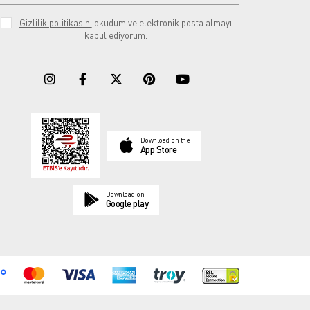
Gizlilik politikasını
okudum ve elektronik posta almayı
kabul ediyorum.
Download on the
App Store
Download on
Google play