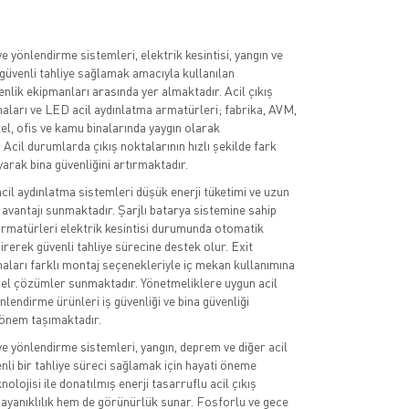
e yönlendirme sistemleri, elektrik kesintisi, yangın ve
güvenli tahliye sağlamak amacıyla kullanılan
nlik ekipmanları arasında yer almaktadır. Acil çıkış
aları ve LED acil aydınlatma armatürleri; fabrika, AVM,
tel, ofis ve kamu binalarında yaygın olarak
 Acil durumlarda çıkış noktalarının hızlı şekilde fark
arak bina güvenliğini artırmaktadır.
acil aydınlatma sistemleri düşük enerji tüketimi ve uzun
avantajı sunmaktadır. Şarjlı batarya sistemine sahip
armatürleri elektrik kesintisi durumunda otomatik
irerek güvenli tahliye sürecine destek olur. Exit
aları farklı montaj seçenekleriyle iç mekan kullanımına
el çözümler sunmaktadır. Yönetmeliklere uygun acil
lendirme ürünleri iş güvenliği ve bina güvenliği
 önem taşımaktadır.
ve yönlendirme sistemleri, yangın, deprem ve diğer acil
li bir tahliye süreci sağlamak için hayati öneme
nolojisi ile donatılmış enerji tasarruflu acil çıkış
dayanıklılık hem de görünürlük sunar. Fosforlu ve gece