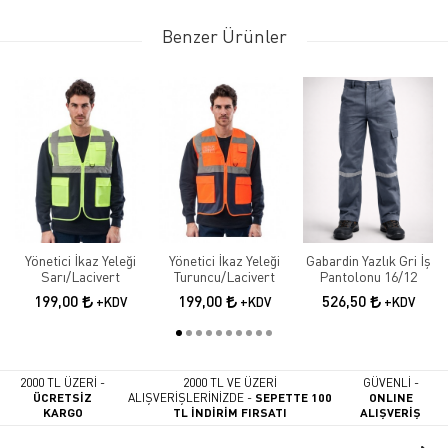
Benzer Ürünler
Yönetici İkaz Yeleği
Yönetici İkaz Yeleği
Gabardin Yazlık Gri İş
Sarı/Lacivert
Turuncu/Lacivert
Pantolonu 16/12
199,00
199,00
526,50
+KDV
+KDV
+KDV
2000 TL ÜZERİ -
2000 TL VE ÜZERİ
GÜVENLİ -
ÜCRETSİZ
ALIŞVERİŞLERİNİZDE -
SEPETTE 100
ONLINE
KARGO
TL İNDİRİM FIRSATI
ALIŞVERİŞ