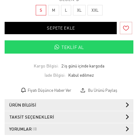
S
M
L
XL
XXL
SEPETE EKLE
TEKLIF AL
Kargo Bilgisi:
2 iş günü içinde kargoda
İade Bilgisi:
Fiyatı Düşünce Haber Ver
Bu Ürünü Paylaş
ÜRÜN BILGISI
TAKSIT SEÇENEKLERI
YORUMLAR
(0)