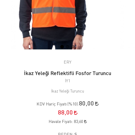
ERY
İkaz Yeleği Reflektifli Fosfor Turuncu
İY1
İkaz Yeleği Turuncu
80,00
KDV Hariç Fiyatı (
%10
):
88,00
Havale Fiyatı:
83,60
BEDEN:
S