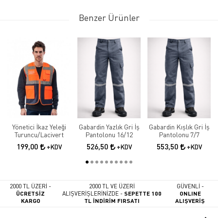
Benzer Ürünler
Yönetici İkaz Yeleği
Gabardin Yazlık Gri İş
Gabardin Kışlık Gri İş
Turuncu/Lacivert
Pantolonu 16/12
Pantolonu 7/7
199,00
526,50
553,50
+KDV
+KDV
+KDV
2000 TL ÜZERİ -
2000 TL VE ÜZERİ
GÜVENLİ -
ÜCRETSİZ
ALIŞVERİŞLERİNİZDE -
SEPETTE 100
ONLINE
KARGO
TL İNDİRİM FIRSATI
ALIŞVERİŞ