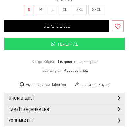
S
M
L
XL
XXL
XXXL
SEPETE EKLE
TEKLIF AL
Kargo Bilgisi:
1 iş günü içinde kargoda
İade Bilgisi:
Fiyatı Düşünce Haber Ver
Bu Ürünü Paylaş
ÜRÜN BILGISI
TAKSIT SEÇENEKLERI
YORUMLAR
(0)