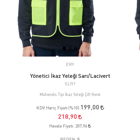
ERY
Yönetici İkaz Yeleği Sarı/Lacivert
SLİY1
Mühendis Tipi İkaz Yeleği Çift Renk
199,00
KDV Hariç Fiyatı (
%10
):
218,90
Havale Fiyatı:
207,96
BEDEN:
S