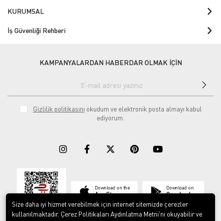
KURUMSAL
İş Güvenliği Rehberi
KAMPANYALARDAN HABERDAR OLMAK İÇİN
Gizlilik politikasını
okudum ve elektronik posta almayı kabul
ediyorum.
Download on the
Download on
App Store
Google play
Size daha iyi hizmet verebilmek için internet sitemizde çerezler
kullanılmaktadır. Çerez Politikaları Aydınlatma Metni’ni okuyabilir ve