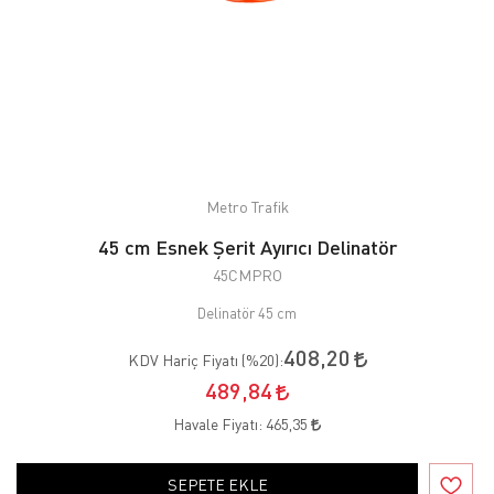
Metro Trafik
45 cm Esnek Şerit Ayırıcı Delinatör
45CMPRO
Delinatör 45 cm
408,20
KDV Hariç Fiyatı (
%20
):
489,84
Havale Fiyatı:
465,35
SEPETE EKLE