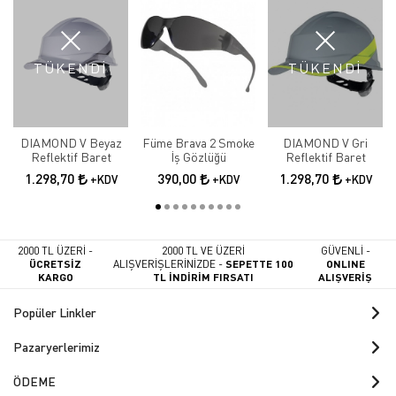
TÜKENDİ
TÜKENDİ
DIAMOND V Beyaz
Füme Brava 2 Smoke
DIAMOND V Gri
Reflektif Baret
İş Gözlüğü
Reflektif Baret
1.298,70
390,00
1.298,70
+KDV
+KDV
+KDV
2000 TL ÜZERİ -
2000 TL VE ÜZERİ
GÜVENLİ -
ÜCRETSİZ
ALIŞVERİŞLERİNİZDE -
SEPETTE 100
ONLINE
KARGO
TL İNDİRİM FIRSATI
ALIŞVERİŞ
Popüler Linkler
Pazaryerlerimiz
ÖDEME