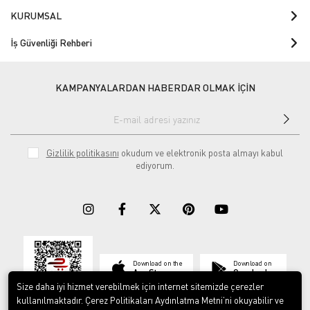
KURUMSAL
İş Güvenliği Rehberi
KAMPANYALARDAN HABERDAR OLMAK İÇİN
Gizlilik politikasını
okudum ve elektronik posta almayı kabul
ediyorum.
Download on the
Download on
App Store
Google play
Size daha iyi hizmet verebilmek için internet sitemizde çerezler
kullanılmaktadır. Çerez Politikaları Aydınlatma Metni’ni okuyabilir ve