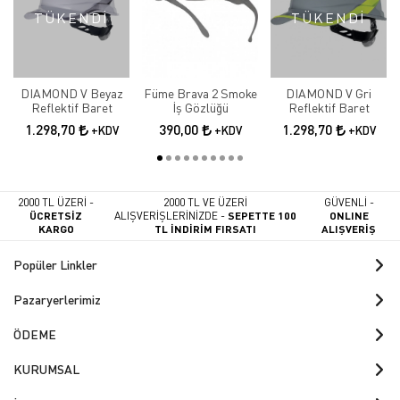
TÜKENDİ
TÜKENDİ
DIAMOND V Beyaz
Füme Brava 2 Smoke
DIAMOND V Gri
Reflektif Baret
İş Gözlüğü
Reflektif Baret
1.298,70
390,00
1.298,70
+KDV
+KDV
+KDV
2000 TL ÜZERİ -
2000 TL VE ÜZERİ
GÜVENLİ -
ÜCRETSİZ
ALIŞVERİŞLERİNİZDE -
SEPETTE 100
ONLINE
KARGO
TL İNDİRİM FIRSATI
ALIŞVERİŞ
Popüler Linkler
Pazaryerlerimiz
ÖDEME
KURUMSAL