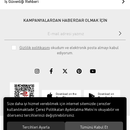
İş Güvenliği Rehberi
KAMPANYALARDAN HABERDAR OLMAK İÇİN
Gizlilik politikasını
okudum ve elektronik posta almayı kabul
ediyorum.
Download on the
Download on
App Store
Google play
Size daha iyi hizmet verebilmek için internet sitemizde çerezler
kullanılmaktadır. Çerez Politikaları Aydınlatma Metni’ni okuyabilir ve
dilerseniz tercihlerinizi değiştirebilirsiniz.
© 2023
ERY İş Güvenliği Ekipmanları
. Tüm hakları saklıdır.
Tercihleri Ayarla
Tümünü Kabul Et