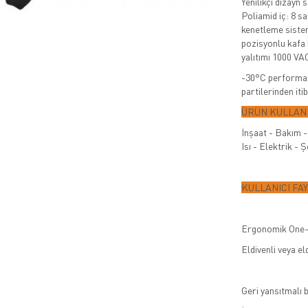
Yenilikçi dizayn 
Poliamid iç: 8 s
kenetleme sistem
pozisyonlu kafa 
yalıtımı 1000 VAC
-30°C performan
partilerinden iti
ÜRÜN KULLANI
İnşaat - Bakım - 
Isı - Elektrik -
KULLANICI FA
Ergonomik One-
Eldivenli veya el
Geri yansıtmalı 