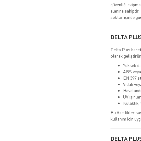
güvenliği ekipma
alanına sahiptir.
sektör içinde gü
DELTA PLU
Delta Plus baret
olarak geliştiril
Yüksek da
ABS veya
EN 397 st
Vidalı vey
Havalandı
UV ışınlar
Kulaklık,
Bu özellikler sa
kullanım için uyg
DELTA PLU