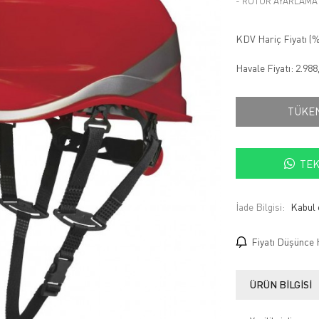
- ROTOR AYARLAMA
KDV Hariç Fiyatı (
%
Havale Fiyatı:
2.988
TÜKE
TEK
İade Bilgisi:
Fiyatı Düşünce 
ÜRÜN BILGISI