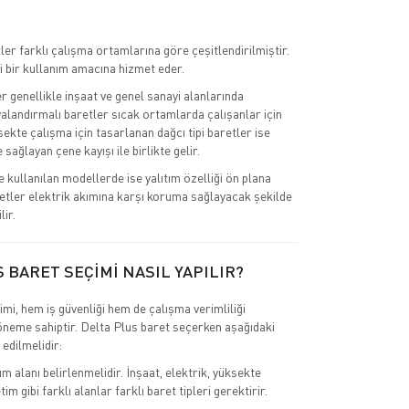
ler farklı çalışma ortamlarına göre çeşitlendirilmiştir.
i bir kullanım amacına hizmet eder.
r genellikle inşaat ve genel sanayi alanlarında
valandırmalı baretler sıcak ortamlarda çalışanlar için
ksekte çalışma için tasarlanan dağcı tipi baretler ise
sağlayan çene kayışı ile birlikte gelir.
e kullanılan modellerde ise yalıtım özelliği ön plana
retler elektrik akımına karşı koruma sağlayacak şekilde
lir.
 BARET SEÇİMİ NASIL YAPILIR?
mi, hem iş güvenliği hem de çalışma verimliliği
 öneme sahiptir. Delta Plus baret seçerken aşağıdaki
 edilmelidir:
ım alanı belirlenmelidir. İnşaat, elektrik, yüksekte
im gibi farklı alanlar farklı baret tipleri gerektirir.