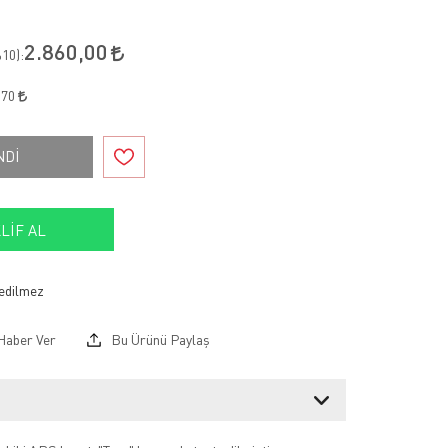
2.860,00
10
):
,70
NDİ
LIF AL
Haber Ver
Bu Ürünü Paylaş