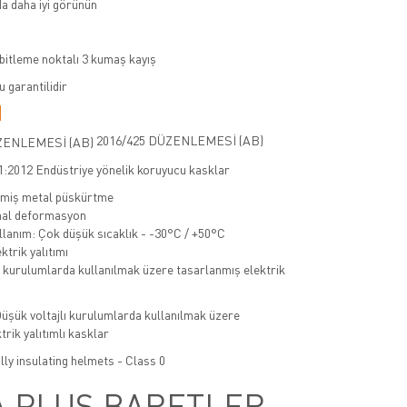
a daha iyi görünün
abitleme noktalı 3 kumaş kayış
 garantilidir
R
2016/425 DÜZENLEMESİ (AB)
:2012 Endüstriye yönelik koruyucu kasklar
imiş metal püskürtme
nal deformasyon
lanım: Çok düşük sıcaklık - -30°C / +50°C
ktrik yalıtımı
şük voltajlı kurulumlarda kullanılmak üzere
trik yalıtımlı kasklar
lly insulating helmets - Class 0
A PLUS BARETLER