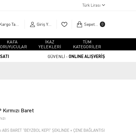
Türk Lirası
Kargo Takip
Giriş Yap
Sepetim
0
KAFA
İKAZ
TÜM
ORUYUCULAR
YELEKLERİ
KATEGORİLER
RSATI
GÜVENLİ -
ONLINE ALIŞVERİŞ
Kırmızı Baret
ızı
ı ABS BARET "BEYZBOL KEPİ" ŞEKLİNDE + ÇENE BAĞLANTISI