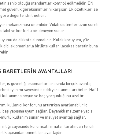
retin sahip olduğu standartlar kontrol edilmelidir. EN
el güvenlik gereksinimlerini karşılar. Ek özellikler ise
 göre değerlendirilmelidir.
ar mekanizması önemlidir. Vidalı sistemler uzun süreli
stabil ve konforlu bir deneyim sunar.
uyumu da dikkate alınmalıdır. Kulak koruyucu, yüz
k gibi ekipmanlarla birlikte kullanılacaksa baretin buna
ekir.
S BARETLERİN AVANTAJLARI
ler, iş güvenliği ekipmanları arasında birçok avantaj
rbe dayanımı sayesinde ciddi yaralanmaları önler. Hafif
li kullanımda boyun ve baş yorgunluğunu azaltır.
m, kullanıcı konforunu artırırken ayarlanabilir iç
 baş yapısına uyum sağlar. Dayanıklı malzeme yapısı
mürlü kullanım sunar ve maliyet avantajı sağlar.
inirliği sayesinde kurumsal firmalar tarafından tercih
irlik açısından önemli bir avantajdır.