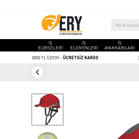
İŞ
İŞ
İŞ
ELBİSELERİ
ELDİVENLERİ
AYAKKABILARI
2000 TL ÜZERİ -
ÜCRETSİZ KARGO