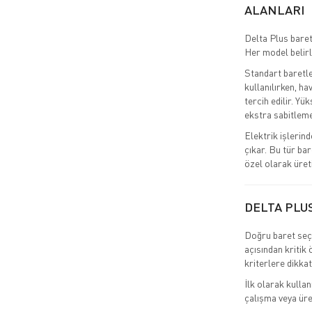
ALANLARI
Delta Plus baret
Her model belirl
Standart baretle
kullanılırken, ha
tercih edilir. Yü
ekstra sabitleme 
Elektrik işlerind
çıkar. Bu tür ba
özel olarak üreti
DELTA PLUS
Doğru baret seçi
açısından kritik
kriterlere dikkat
İlk olarak kullan
çalışma veya üret