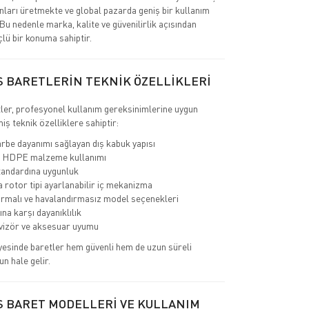
nları üretmekte ve global pazarda geniş bir kullanım
 Bu nedenle marka, kalite ve güvenilirlik açısından
çlü bir konuma sahiptir.
S BARETLERİN TEKNİK ÖZELLİKLERİ
ler, profesyonel kullanım gereksinimlerine uygun
miş teknik özelliklere sahiptir:
rbe dayanımı sağlayan dış kabuk yapısı
 HDPE malzeme kullanımı
andardına uygunluk
a rotor tipi ayarlanabilir iç mekanizma
rmalı ve havalandırmasız model seçenekleri
ına karşı dayanıklılık
 vizör ve aksesuar uyumu
yesinde baretler hem güvenli hem de uzun süreli
un hale gelir.
S BARET MODELLERİ VE KULLANIM