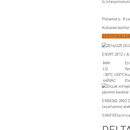
İş istasyonunuzd
Poliamid iç: 8 s
Kullanım konforu
SERTİFİKALA
EN397:2012 + A1
MM
Er
LD
Ya
-30°C +50°C
Kul
440VAC
Ele
EN50365:2002 Dü
tasarlanmış elek
SINIF
0
Electrica
DELT