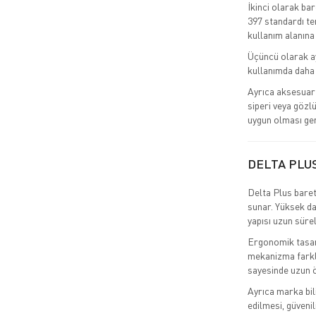
İkinci olarak ba
397 standardı tem
kullanım alanına
Üçüncü olarak ay
kullanımda daha 
Ayrıca aksesuar 
siperi veya gözlü
uygun olması ger
DELTA PLU
Delta Plus baret
sunar. Yüksek da
yapısı uzun süre
Ergonomik tasarı
mekanizma farklı
sayesinde uzun ö
Ayrıca marka bil
edilmesi, güvenil