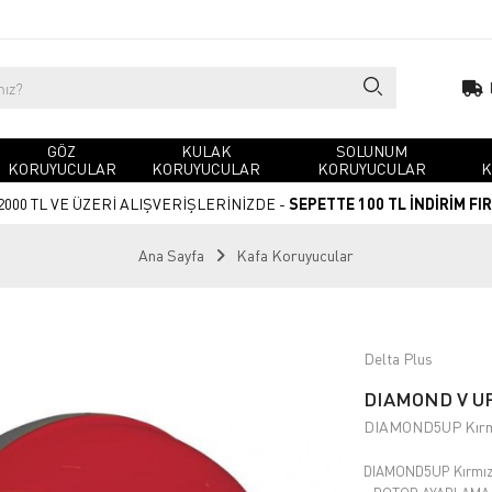
GÖZ
KULAK
SOLUNUM
KORUYUCULAR
KORUYUCULAR
KORUYUCULAR
K
2000 TL VE ÜZERİ ALIŞVERİŞLERİNİZDE -
SEPETTE 100 TL İNDİRİM FI
Ana Sayfa
Kafa Koruyucular
Delta Plus
DIAMOND V UP 
DIAMOND5UP Kırm
DIAMOND5UP Kırmız