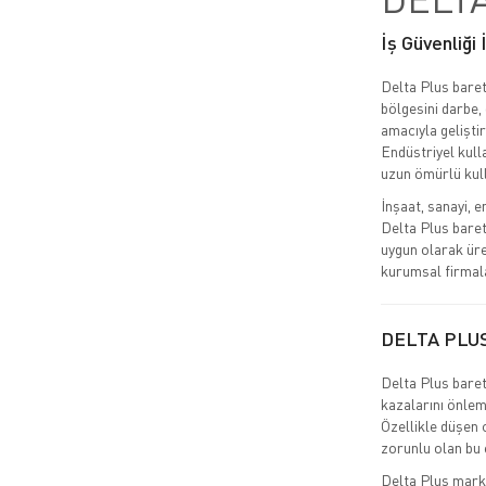
İş Güvenliği
Delta Plus baret
bölgesini darbe,
amacıyla geliştir
Endüstriyel kulla
uzun ömürlü kul
İnşaat, sanayi, e
Delta Plus baret
uygun olarak üre
kurumsal firmala
DELTA PLU
Delta Plus baret,
kazalarını önlem
Özellikle düşen 
zorunlu olan bu e
Delta Plus markas