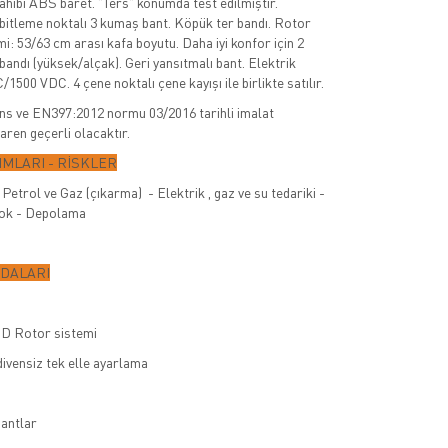
sahibi ABS baret. "Ters" konumda test edilmiştir.
abitleme noktalı 3 kumaş bant. Köpük ter bandı. Rotor
i: 53/63 cm arası kafa boyutu. Daha iyi konfor için 2
bandı (yüksek/alçak). Geri yansıtmalı bant. Elektrik
/1500 VDC. 4 çene noktalı çene kayışı ile birlikte satılır.
s ve EN397:2012 normu 03/2016 tarihli imalat
baren geçerli olacaktır.
MLARI - RİSKLER
Petrol ve Gaz (çıkarma) - Elektrik , gaz ve su tedariki -
 Şok - Depolama
YDALARI
D Rotor sistemi
divensiz tek elle ayarlama
bantlar