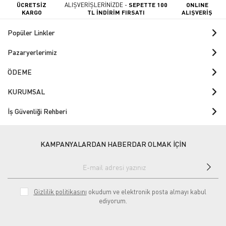
ÜCRETSİZ
ALIŞVERİŞLERİNİZDE -
SEPETTE 100
ONLINE
KARGO
TL İNDİRİM FIRSATI
ALIŞVERİŞ
Popüler Linkler
Pazaryerlerimiz
ÖDEME
KURUMSAL
İş Güvenliği Rehberi
KAMPANYALARDAN HABERDAR OLMAK İÇİN
Gizlilik politikasını
okudum ve elektronik posta almayı kabul
ediyorum.