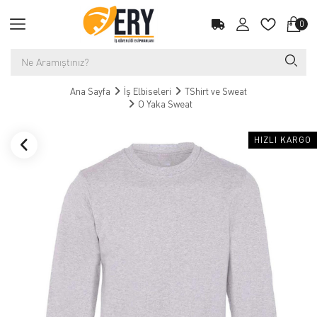
0
Ana Sayfa
İş Elbiseleri
TShirt ve Sweat
O Yaka Sweat
HIZLI KARGO