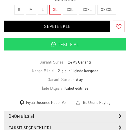
S
M
L
XL
XXL
XXXL
XXXXL
SEPETE EKLE
TEKLIF AL
Garanti Süresi:
24 Ay Garanti
Kargo Bilgisi:
2 iş günü içinde kargoda
Garanti Süresi:
6 ay
İade Bilgisi:
Fiyatı Düşünce Haber Ver
Bu Ürünü Paylaş
ÜRÜN BILGISI
TAKSIT SEÇENEKLERI