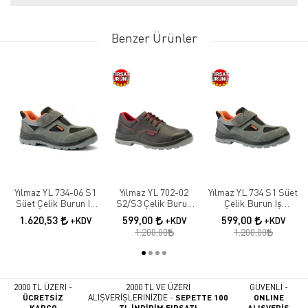
Benzer Ürünler
Yılmaz YL 734-06 S1
Yılmaz YL 702-02
Yılmaz YL 734 S1 Süet
Süet Çelik Burun İş
S2/S3 Çelik Burun
Çelik Burun İş
Ayakkabısı
Deri İş Ayakkabısı
Ayakkabısı
1.620,53
599,00
599,00
+KDV
+KDV
+KDV
1.200,00
1.200,00
2000 TL ÜZERİ -
2000 TL VE ÜZERİ
GÜVENLİ -
ÜCRETSİZ
ALIŞVERİŞLERİNİZDE -
SEPETTE 100
ONLINE
KARGO
TL İNDİRİM FIRSATI
ALIŞVERİŞ