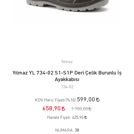
Yılmaz
Yılmaz YL 734-02 S1-S1P Deri Çelik Burunlu İş
Ayakkabısı
734-02
599,00
KDV Hariç Fiyatı (
%10
):
658,90
1.700,00
Havale Fiyatı:
625,96
NUMARA:
38