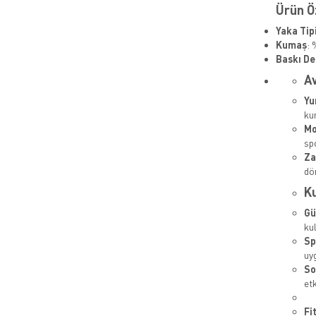
Ürün Öz
Yaka Tip
Kumaş
: 
Baskı De
Av
Yu
ku
Mo
sp
Za
dön
Ku
Gü
kul
Sp
uy
So
etk
Fi