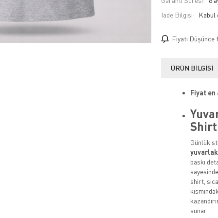
Garanti Süresi:
6 a
İade Bilgisi:
Fiyatı Düşünce 
ÜRÜN BILGISI
Fiyat en
Yuvar
Shirt
Günlük sti
yuvarlak 
baskı det
sayesinde 
shirt, sı
kısmındak
kazandırı
sunar.