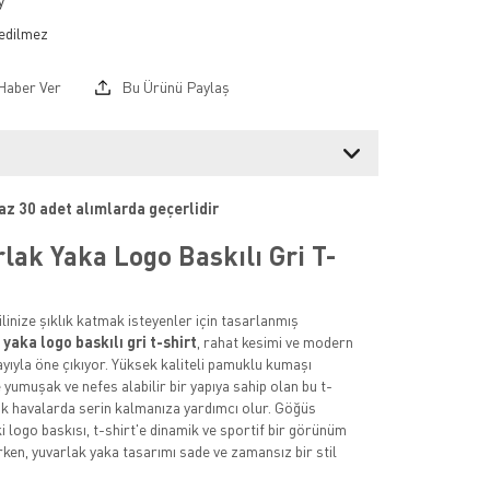
y
Haber Ver
Bu Ürünü Paylaş
 az 30 adet alımlarda geçerlidir
lak Yaka Logo Baskılı Gri T-
linize şıklık katmak isteyenler için tasarlanmış
yaka logo baskılı gri t-shirt
, rahat kesimi ve modern
ayıyla öne çıkıyor. Yüksek kaliteli pamuklu kumaşı
yumuşak ve nefes alabilir bir yapıya sahip olan bu t-
cak havalarda serin kalmanıza yardımcı olur. Göğüs
i logo baskısı, t-shirt'e dinamik ve sportif bir görünüm
rken, yuvarlak yaka tasarımı sade ve zamansız bir stil