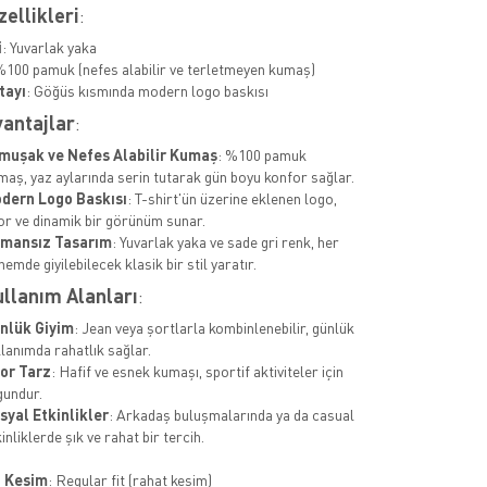
ellikleri
:
i
: Yuvarlak yaka
%100 pamuk (nefes alabilir ve terletmeyen kumaş)
tayı
: Göğüs kısmında modern logo baskısı
antajlar
:
muşak ve Nefes Alabilir Kumaş
: %100 pamuk
maş, yaz aylarında serin tutarak gün boyu konfor sağlar.
dern Logo Baskısı
: T-shirt'ün üzerine eklenen logo,
or ve dinamik bir görünüm sunar.
mansız Tasarım
: Yuvarlak yaka ve sade gri renk, her
emde giyilebilecek klasik bir stil yaratır.
llanım Alanları
:
nlük Giyim
: Jean veya şortlarla kombinlenebilir, günlük
lanımda rahatlık sağlar.
or Tarz
: Hafif ve esnek kumaşı, sportif aktiviteler için
gundur.
syal Etkinlikler
: Arkadaş buluşmalarında ya da casual
inliklerde şık ve rahat bir tercih.
t Kesim
: Regular fit (rahat kesim)