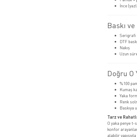
İnce (yazlı
Baskı ve
Serigrafi
DTF bask
Nakış
Uzun süre
Doğru O Y
%100 pamu
Kumaş kal
Yaka for
Renk sol
Baskıya u
Tarz ve Rahatl
O yaka penye t-sh
konfor arayanlar
alabilir yapısıyl