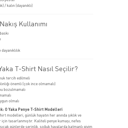
k) / kalın (dayanıklı)
 Nakış Kullanımı
 baskı
ı
 dayanıklılık
aka T-Shirt Nasıl Seçilir?
k tercih edilmeli
ınlığı önemli (çok ince olmamalı)
mu bozulmamalı
mamalı
ygun olmalı
ık: O Yaka Penye T-Shirt Modelleri
irt modelleri, günlük hayatın her anında şıklık ve
 için tasarlanmıştır. Kaliteli penye kumaşı, nefes
a sıcak günlerde serinlik, soğuk havalarda katmanlı giyim