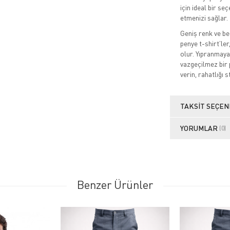
için ideal bir s
etmenizi sağlar.
Geniş renk ve be
penye t-shirt’ler
olur. Yıpranmaya
vazgeçilmez bir 
verin, rahatlığı s
TAKSIT SEÇEN
YORUMLAR
(0)
Benzer Ürünler