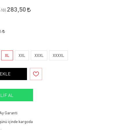
283,50
10
):
26
XL
XXL
XXXL
XXXXL
 EKLE
LIF AL
Ay Garanti
 günü içinde kargoda