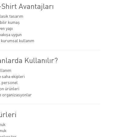
Shirt Avantajları
lasik tasarım
bilir kumaş
en yapı
nakışa uygun
 kurumsal kullanım
nlarda Kullanılır?
llanım
e saha ekipleri
 personel
n ürünleri
ve organizasyonlar
rleri
muk
muk
polyester