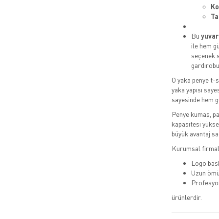
Ko
Ta
Bu
yuvar
ile hem g
seçenek s
gardırobu
O yaka penye t-sh
yaka yapısı saye
sayesinde hem gü
Penye kumaş, pam
kapasitesi yüksek
büyük avantaj sa
Kurumsal firmala
Logo bas
Uzun ömü
Profesyo
ürünlerdir.