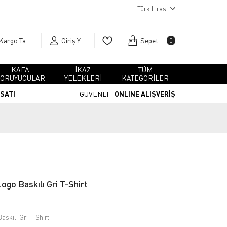
Türk Lirası
Kargo Takip
Giriş Yap
Sepetim
0
KAFA
İKAZ
TÜM
ORUYUCULAR
YELEKLERİ
KATEGORİLER
RSATI
GÜVENLİ -
ONLINE ALIŞVERİŞ
ogo Baskılı Gri T-Shirt
askılı Gri T-Shirt