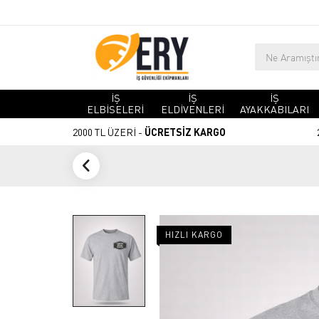
İŞ
İŞ
İŞ
ELBİSELERİ
ELDİVENLERİ
AYAKKABILARI
2000 TL ÜZERİ -
ÜCRETSİZ KARGO
HIZLI KARGO