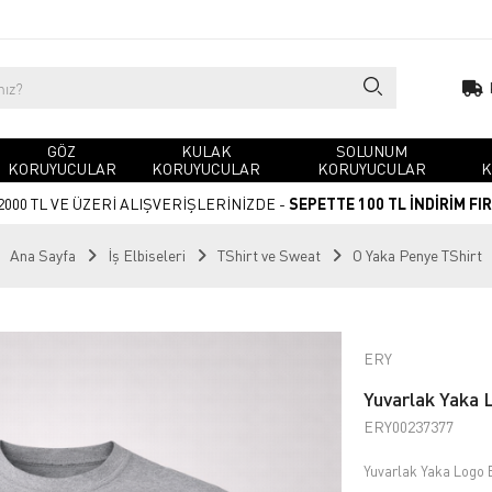
GÖZ
KULAK
SOLUNUM
KORUYUCULAR
KORUYUCULAR
KORUYUCULAR
K
2000 TL VE ÜZERİ ALIŞVERİŞLERİNİZDE -
SEPETTE 100 TL İNDİRİM FI
Ana Sayfa
İş Elbiseleri
TShirt ve Sweat
O Yaka Penye TShirt
ERY
Yuvarlak Yaka L
ERY00237377
Yuvarlak Yaka Logo B