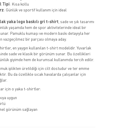
l Tipi
: Kısa kollu
rz
: Günlük ve sportif kullanım için ideal
lak yaka logo baskılı gri t-shirt
, sade ve şık tasarımı
ünlük yaşamda hem de spor aktivitelerinde ideal bir
unar. Pamuklu kumaşı ve modern baskı detayıyla her
n vazgeçilmez bir parçası olmaya aday.
irtler, en yaygın kullanılan t-shirt modelidir. Yuvarlak
sinde sade ve klasik bir görünüm sunar. Bu özellikleri
nlük giyimde hem de kurumsal kullanımda tercih edilir.
uk iplikten üretildiği için cilt dostudur ve ter emme
tir. Bu da özellikle sıcak havalarda çalışanlar için
ğlar.
r için o yaka t-shirtler:
kıya uygun
rlü
nel görünüm sağlayan