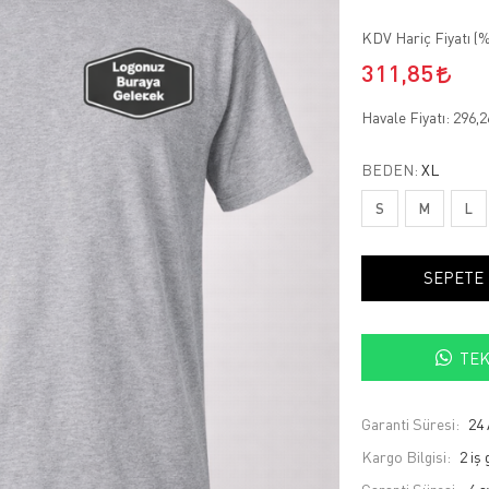
KDV Hariç Fiyatı (
%
311,85
Havale Fiyatı:
296,
BEDEN:
XL
S
M
L
SEPETE
TEK
Garanti Süresi:
24 
Kargo Bilgisi:
2 iş