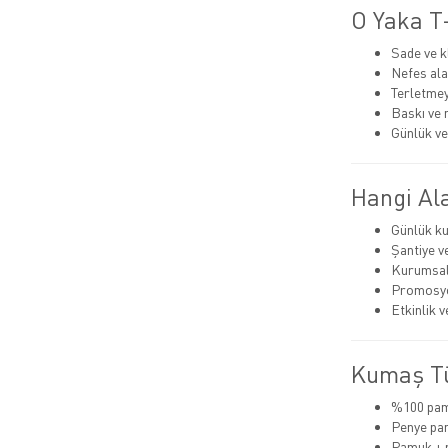
O Yaka T-
Sade ve k
Nefes ala
Terletmey
Baskı ve 
Günlük ve
Hangi Ala
Günlük ku
Şantiye v
Kurumsal
Promosyo
Etkinlik 
Kumaş Tü
%100 pa
Penye pa
Pamuk + 