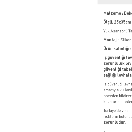
Malzeme : Dek
Ölçü: 25x35cm
Yük Asansörü Taş
Montaj :
Slikon 
Ürün kalınlığı
İş güvenliği le
zorunluluk levh
güvenliği tabela
sağlığı levhala
İş güvenliği levh
amacıyla kullanıl
önceden bildirere
kazalarının önle
Türkiye’de ve dün
risklerin bulund
zorunludur
.