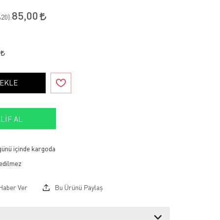
85,00
20
):
0
 EKLE
LIF AL
 günü içinde kargoda
Haber Ver
Bu Ürünü Paylaş