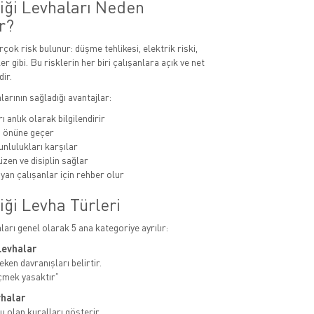
liği Levhaları Neden
r?
rçok risk bulunur: düşme tehlikesi, elektrik riski,
er gibi. Bu risklerin her biri çalışanlara açık ve net
dir.
alarının sağladığı avantajlar:
ı anlık olarak bilgilendirir
n önüne geçer
unlulukları karşılar
zen ve disiplin sağlar
yan çalışanlar için rehber olur
iği Levha Türleri
aları genel olarak 5 ana kategoriye ayrılır:
Levhalar
ken davranışları belirtir.
çmek yasaktır”
vhalar
u olan kuralları gösterir.