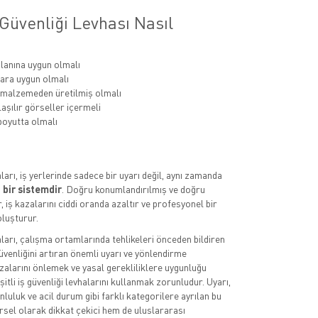
Güvenliği Levhası Nasıl
lanına uygun olmalı
ara uygun olmalı
 malzemeden üretilmiş olmalı
aşılır görseller içermeli
oyutta olmalı
aları, iş yerlerinde sadece bir uyarı değil, aynı zamanda
 bir sistemdir
. Doğru konumlandırılmış ve doğru
, iş kazalarını ciddi oranda azaltır ve profesyonel bir
luşturur.
aları, çalışma ortamlarında tehlikeleri önceden bildiren
üvenliğini artıran önemli uyarı ve yönlendirme
azalarını önlemek ve yasal gerekliliklere uygunluğu
itli iş güvenliği levhalarını kullanmak zorunludur. Uyarı,
luluk ve acil durum gibi farklı kategorilere ayrılan bu
rsel olarak dikkat çekici hem de uluslararası