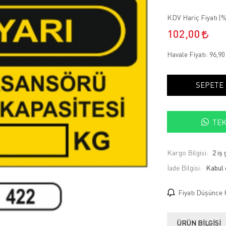
KDV Hariç Fiyatı (
%
102,00
Havale Fiyatı:
96,9
SEPETE
TEK
Kargo Bilgisi:
2 iş
İade Bilgisi:
Fiyatı Düşünce 
ÜRÜN BILGISI