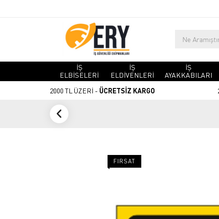
İŞ
İŞ
İŞ
ELBİSELERİ
ELDİVENLERİ
AYAKKABILARI
2000 TL ÜZERİ -
ÜCRETSİZ KARGO
FIRSAT