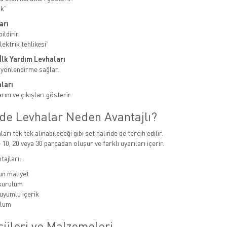
ak”
arı
ildirir.
ektrik tehlikesi”
e İlk Yardım Levhaları
 yönlendirme sağlar.
ları
ını ve çıkışları gösterir.
nde Levhalar Neden Avantajlı?
ları tek tek alınabileceği gibi set halinde de tercih edilir.
 10, 20 veya 30 parçadan oluşur ve farklı uyarıları içerir.
tajları:
n maliyet
 kurulum
uyumlu içerik
ulum
çüleri ve Malzemeleri