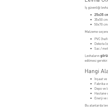
İş güvenliği levh
25x35 cm
35x50 cm
50x70 cm
Malzeme seçene
PVC (hafi
Dekota (or
Sac / met
Levhaların
görün
edilmesi gerekir.
Hangi Ala
İnşaat ve 
Fabrika v
Depo ve lo
Hastane v
Enerji ve 
Bu alanlarda levh