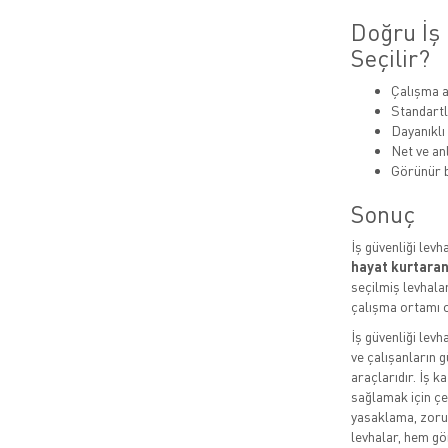
Doğru İş 
Seçilir?
Çalışma a
Standartl
Dayanıklı
Net ve anl
Görünür b
Sonuç
İş güvenliği levh
hayat kurtaran
seçilmiş levhalar
çalışma ortamı o
İş güvenliği levh
ve çalışanların g
araçlarıdır. İş k
sağlamak için çeş
yasaklama, zorun
levhalar, hem gö