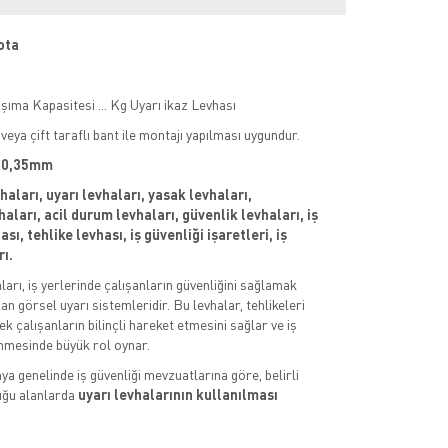
ota
ıma Kapasitesi ... Kg Uyarı ikaz Levhası
veya çift taraflı bant ile montajı yapılması uygundur.
 : 0,35mm
vhaları, uyarı levhaları, yasak levhaları,
aları, acil durum levhaları, güvenlik levhaları, iş
sı, tehlike levhası, iş güvenliği işaretleri, iş
rı.
aları, iş yerlerinde çalışanların güvenliğini sağlamak
an görsel uyarı sistemleridir. Bu levhalar, tehlikeleri
k çalışanların bilinçli hareket etmesini sağlar ve iş
nmesinde büyük rol oynar.
ya genelinde iş güvenliği mevzuatlarına göre, belirli
uğu alanlarda
uyarı levhalarının kullanılması