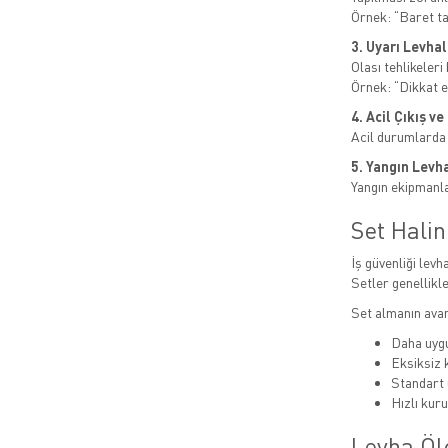
Örnek: “Baret t
3. Uyarı Levhal
Olası tehlikeleri b
Örnek: “Dikkat el
4. Acil Çıkış v
Acil durumlarda
5. Yangın Levha
Yangın ekipmanlar
Set Hali
İş güvenliği levha
Setler genellikle
Set almanın avan
Daha uygu
Eksiksiz
Standart 
Hızlı kur
Levha Öl