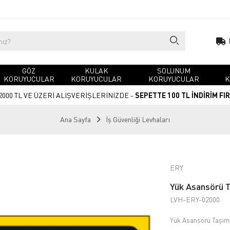
GÖZ
KULAK
SOLUNUM
KORUYUCULAR
KORUYUCULAR
KORUYUCULAR
K
2000 TL VE ÜZERİ ALIŞVERİŞLERİNİZDE -
SEPETTE 100 TL İNDİRİM FI
Ana Sayfa
İş Güvenliği Levhaları
ERY
Yük Asansörü Ta
LVH-ERY-02000
Yük Asansörü Taşıma 