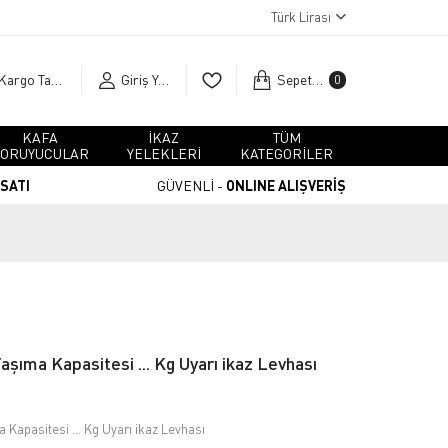
Türk Lirası
Kargo Takip
Giriş Yap
Sepetim
0
KAFA
İKAZ
TÜM
ORUYUCULAR
YELEKLERİ
KATEGORİLER
RSATI
GÜVENLİ -
ONLINE ALIŞVERİŞ
şıma Kapasitesi ... Kg Uyarı ikaz Levhası
Kapasitesi ... Kg Uyarı ikaz Levhası