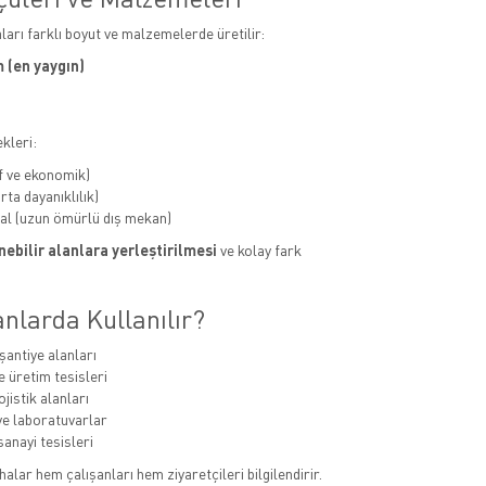
aları farklı boyut ve malzemelerde üretilir:
 (en yaygın)
kleri:
f ve ekonomik)
ta dayanıklılık)
al (uzun ömürlü dış mekan)
ebilir alanlara yerleştirilmesi
ve kolay fark
nlarda Kullanılır?
şantiye alanları
e üretim tesisleri
jistik alanları
e laboratuvarlar
sanayi tesisleri
alar hem çalışanları hem ziyaretçileri bilgilendirir.