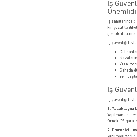
İş Güven
Önemlidi
İş sahalarında bi
kimyasal tehlikel
şekilde iletilmeli
İş güvenliği levh
Çalışanlar
Kazaları
Yasal zor
Sahada dü
Yeni başla
İş Güvenl
İş güvenliği levh
1. Yasaklayıcı 
Yapılmaması gere
Örnek: “Sigara i
2. Emredici Le
Yapılması zorunl