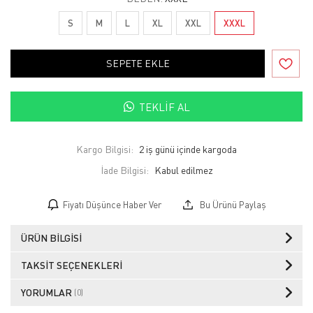
S
M
L
XL
XXL
XXXL
SEPETE EKLE
TEKLIF AL
Kargo Bilgisi:
2 iş günü içinde kargoda
İade Bilgisi:
Fiyatı Düşünce Haber Ver
Bu Ürünü Paylaş
ÜRÜN BILGISI
TAKSIT SEÇENEKLERI
YORUMLAR
(0)