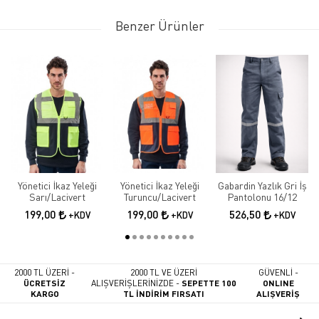
Benzer Ürünler
Yönetici İkaz Yeleği
Yönetici İkaz Yeleği
Gabardin Yazlık Gri İş
Sarı/Lacivert
Turuncu/Lacivert
Pantolonu 16/12
199,00
199,00
526,50
+KDV
+KDV
+KDV
2000 TL ÜZERİ -
2000 TL VE ÜZERİ
GÜVENLİ -
ÜCRETSİZ
ALIŞVERİŞLERİNİZDE -
SEPETTE 100
ONLINE
KARGO
TL İNDİRİM FIRSATI
ALIŞVERİŞ