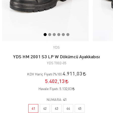
YDS
YDS HM 2001 S3 LP W Dökümcü Ayakkabısı
YDS T002-05
4.911,03
KDV Hariç Fiyatı (
%10
):
5.402,13
Havale Fiyatı:
5.132,03
NUMARA:
41
41
42
43
44
45