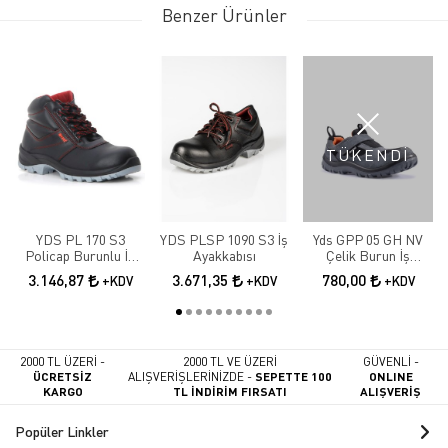
Benzer Ürünler
TÜKENDİ
YDS PL 170 S3
YDS PLSP 1090 S3 İş
Yds GPP 05 GH NV
Policap Burunlu İş
Ayakkabısı
Çelik Burun İş
Botu
Ayakkabısı
3.146,87
3.671,35
780,00
+KDV
+KDV
+KDV
2000 TL ÜZERİ -
2000 TL VE ÜZERİ
GÜVENLİ -
ÜCRETSİZ
ALIŞVERİŞLERİNİZDE -
SEPETTE 100
ONLINE
KARGO
TL İNDİRİM FIRSATI
ALIŞVERİŞ
Popüler Linkler