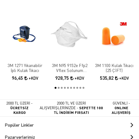
3M 1271 Yıkanabilir
3M N95 9152e Ffp2
3M 1100 Kulak Tıkacı
İpli Kulak Tıkacı
Vflex Solunum
(25 ÇİFT)
Maskesi 10 Adet
96,45
928,75
535,82
+KDV
+KDV
+KDV
2000 TL ÜZERİ -
2000 TL VE ÜZERİ
GÜVENLİ -
ÜCRETSİZ
ALIŞVERİŞLERİNİZDE -
SEPETTE 100
ONLINE
KARGO
TL İNDİRİM FIRSATI
ALIŞVERİŞ
Popüler Linkler
Pazaryerlerimiz