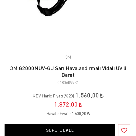
3M
3M G2000NUV-GU Sarı Havalandırmalı Vidalı UV'li
Baret
0180609931
1.560,00
KDV Hariç Fiyatı (
%20
):
1.872,00
Havale Fiyatı:
1.630,20
SEPETE EKLE