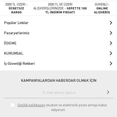
2000 TL ÜZERİ -
2000 TL VE ÜZERİ
GÜVENLİ -
ÜCRETSİZ
ALIŞVERİŞLERİNİZDE -
SEPETTE 100
ONLINE
KARGO
TL İNDİRİM FIRSATI
ALIŞVERİŞ
Popüler Linkler
Pazaryerlerimiz
ÖDEME
KURUMSAL
İş Güvenliği Rehberi
KAMPANYALARDAN HABERDAR OLMAK İÇİN
Gizlilik politikasını
okudum ve elektronik posta almayı kabul
ediyorum.