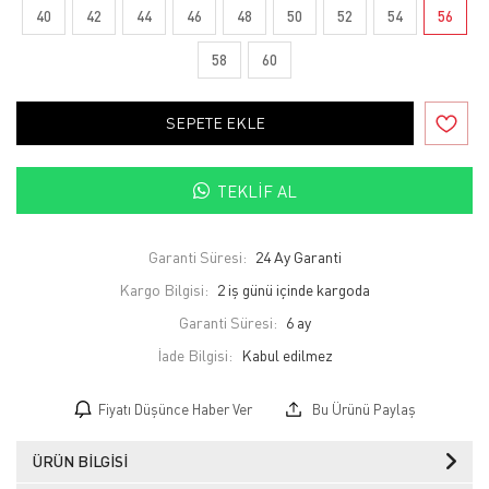
40
42
44
46
48
50
52
54
56
58
60
SEPETE EKLE
TEKLIF AL
Garanti Süresi:
24 Ay Garanti
Kargo Bilgisi:
2 iş günü içinde kargoda
Garanti Süresi:
6 ay
İade Bilgisi:
Fiyatı Düşünce Haber Ver
Bu Ürünü Paylaş
ÜRÜN BILGISI