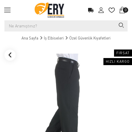
0
Ana Sayfa
İş Elbiseleri
Özel Güvenlik Kıyafetleri
FIRSAT
HIZLI KARGO