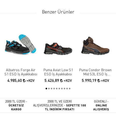
Benzer Ürünler
Albatros Forge Air
Puma Aviat Low S1
Puma Condor Brown
S1 ESD İş Ayakkabısı
ESD İş Ayakkabısı
Mid S3L ESD İş
Ayakkabısı
4.985,60
5.426,89
5.990,19
+KDV
+KDV
+KDV
2000 TL ÜZERİ -
2000 TL VE ÜZERİ
GÜVENLİ -
ÜCRETSİZ
ALIŞVERİŞLERİNİZDE -
SEPETTE 100
ONLINE
KARGO
TL İNDİRİM FIRSATI
ALIŞVERİŞ