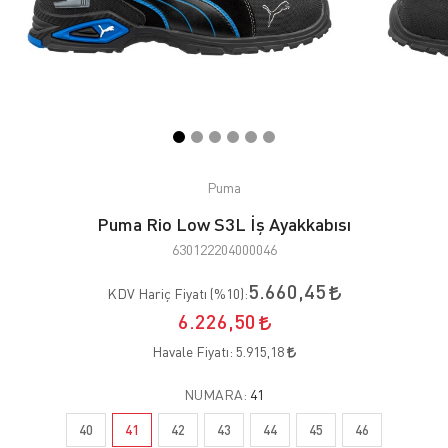
Puma
Puma Rio Low S3L İş Ayakkabısı
630122204000046
5.660,45
KDV Hariç Fiyatı (
%10
):
6.226,50
Havale Fiyatı:
5.915,18
NUMARA:
41
40
41
42
43
44
45
46