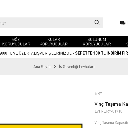
GÖZ
KULAK
SOLUNUM
KORUYUCULAR
KORUYUCULAR
KORUYUCULAR
K
2000 TL VE ÜZERİ ALIŞVERİŞLERİNİZDE -
SEPETTE 100 TL İNDİRİM FI
Ana Sayfa
İş Güvenliği Levhaları
ERY
Vinç Taşıma Kap
LVH-ERY-01710
Vinç Taşıma Kapasite