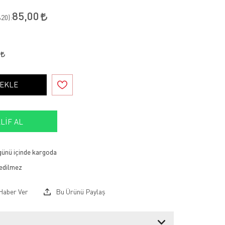
85,00
20
):
0
 EKLE
LIF AL
 günü içinde kargoda
Haber Ver
Bu Ürünü Paylaş