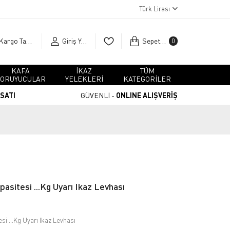
Türk Lirası
Kargo Takip
Giriş Yap
Sepetim
0
KAFA
İKAZ
TÜM
ORUYUCULAR
YELEKLERİ
KATEGORİLER
RSATI
GÜVENLİ -
ONLINE ALIŞVERİŞ
asitesi ...Kg Uyarı Ikaz Levhası
si ...Kg Uyarı Ikaz Levhası