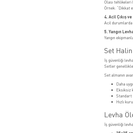
Olası tehlikeleri b
Örnek: “Dikkat el
4. Acil Çıkış v
Acil durumlarda
5. Yangın Levha
Yangın ekipmanlar
Set Hali
İş güvenliği levha
Setler genellikle
Set almanın avan
Daha uygu
Eksiksiz
Standart 
Hızlı kur
Levha Öl
İş güvenliği levh