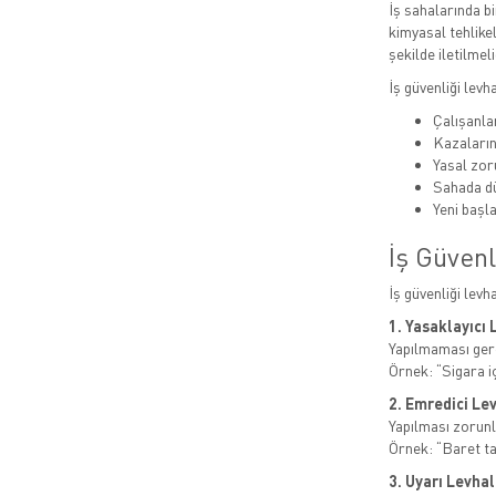
İş sahalarında bi
kimyasal tehlikel
şekilde iletilmeli
İş güvenliği levh
Çalışanlar
Kazaları
Yasal zor
Sahada dü
Yeni başla
İş Güvenl
İş güvenliği levh
1. Yasaklayıcı 
Yapılmaması gere
Örnek: “Sigara i
2. Emredici Le
Yapılması zorunl
Örnek: “Baret t
3. Uyarı Levhal