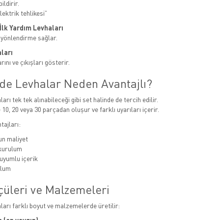
ildirir.
ektrik tehlikesi”
e İlk Yardım Levhaları
 yönlendirme sağlar.
ları
ını ve çıkışları gösterir.
nde Levhalar Neden Avantajlı?
ları tek tek alınabileceği gibi set halinde de tercih edilir.
 10, 20 veya 30 parçadan oluşur ve farklı uyarıları içerir.
tajları:
n maliyet
 kurulum
uyumlu içerik
ulum
çüleri ve Malzemeleri
aları farklı boyut ve malzemelerde üretilir: