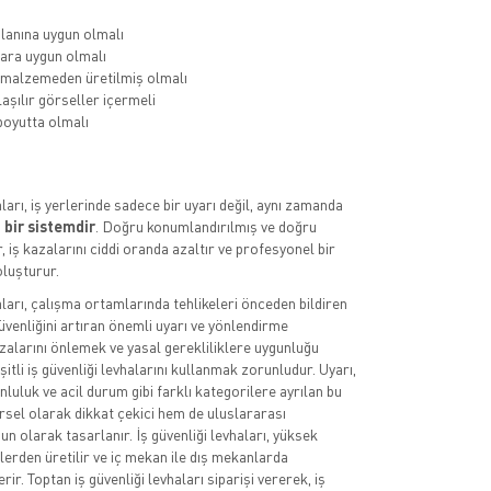
lanına uygun olmalı
ara uygun olmalı
 malzemeden üretilmiş olmalı
aşılır görseller içermeli
oyutta olmalı
aları, iş yerlerinde sadece bir uyarı değil, aynı zamanda
 bir sistemdir
. Doğru konumlandırılmış ve doğru
, iş kazalarını ciddi oranda azaltır ve profesyonel bir
luşturur.
aları, çalışma ortamlarında tehlikeleri önceden bildiren
üvenliğini artıran önemli uyarı ve yönlendirme
azalarını önlemek ve yasal gerekliliklere uygunluğu
itli iş güvenliği levhalarını kullanmak zorunludur. Uyarı,
luluk ve acil durum gibi farklı kategorilere ayrılan bu
rsel olarak dikkat çekici hem de uluslararası
n olarak tasarlanır. İş güvenliği levhaları, yüksek
lerden üretilir ve iç mekan ile dış mekanlarda
rir. Toptan iş güvenliği levhaları siparişi vererek, iş