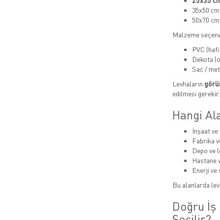
25x35 cm
35x50 cm
50x70 cm
Malzeme seçene
PVC (hafi
Dekota (or
Sac / met
Levhaların
görün
edilmesi gerekir.
Hangi Ala
İnşaat ve 
Fabrika v
Depo ve lo
Hastane v
Enerji ve 
Bu alanlarda levh
Doğru İş 
Seçilir?