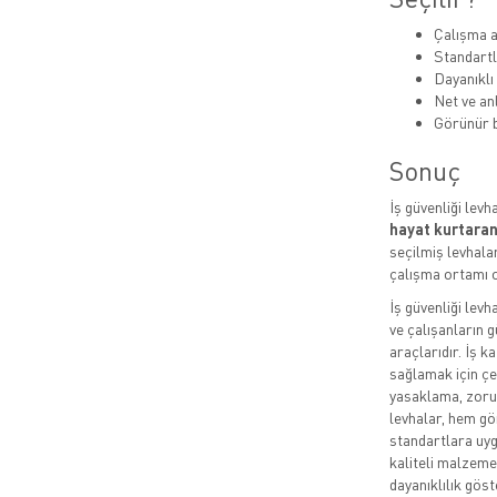
Çalışma a
Standartl
Dayanıklı
Net ve anl
Görünür b
Sonuç
İş güvenliği levh
hayat kurtaran
seçilmiş levhalar
çalışma ortamı o
İş güvenliği levh
ve çalışanların g
araçlarıdır. İş k
sağlamak için çeş
yasaklama, zorun
levhalar, hem gö
standartlara uygu
kaliteli malzeme
dayanıklılık göste