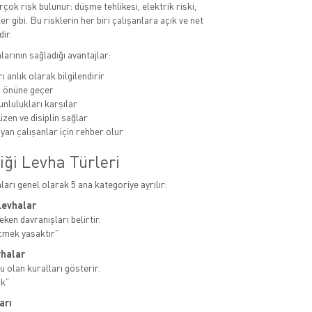
rçok risk bulunur: düşme tehlikesi, elektrik riski,
er gibi. Bu risklerin her biri çalışanlara açık ve net
dir.
alarının sağladığı avantajlar:
ı anlık olarak bilgilendirir
n önüne geçer
unlulukları karşılar
zen ve disiplin sağlar
yan çalışanlar için rehber olur
iği Levha Türleri
aları genel olarak 5 ana kategoriye ayrılır:
Levhalar
ken davranışları belirtir.
çmek yasaktır”
vhalar
u olan kuralları gösterir.
ak”
arı