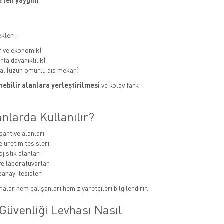
 (en yaygın)
kleri:
f ve ekonomik)
ta dayanıklılık)
al (uzun ömürlü dış mekan)
ebilir alanlara yerleştirilmesi
ve kolay fark
nlarda Kullanılır?
şantiye alanları
e üretim tesisleri
jistik alanları
e laboratuvarlar
sanayi tesisleri
alar hem çalışanları hem ziyaretçileri bilgilendirir.
Güvenliği Levhası Nasıl