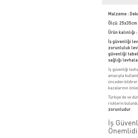
Malzeme : Dek
Ölçü: 25x35cm
Ürün kalınlığı
İş güvenliği le
zorunluluk levh
güvenliği tabela
sağlığı levhala
İş güvenliği levh
amacıyla kullanıl
önceden bildirere
kazalarının önle
Türkiye’de ve dün
risklerin bulund
zorunludur
.
İş Güven
Önemlidi