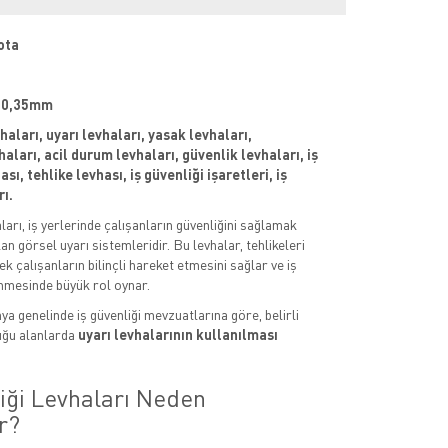
ota
 : 0,35mm
vhaları, uyarı levhaları, yasak levhaları,
aları, acil durum levhaları, güvenlik levhaları, iş
sı, tehlike levhası, iş güvenliği işaretleri, iş
rı.
aları, iş yerlerinde çalışanların güvenliğini sağlamak
an görsel uyarı sistemleridir. Bu levhalar, tehlikeleri
k çalışanların bilinçli hareket etmesini sağlar ve iş
nmesinde büyük rol oynar.
ya genelinde iş güvenliği mevzuatlarına göre, belirli
uğu alanlarda
uyarı levhalarının kullanılması
liği Levhaları Neden
r?