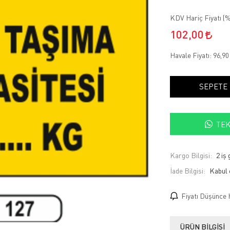
KDV Hariç Fiyatı (
%
102,00
Havale Fiyatı:
96,9
SEPETE
TEK
Kargo Bilgisi:
2 iş
İade Bilgisi:
Fiyatı Düşünce 
ÜRÜN BILGISI