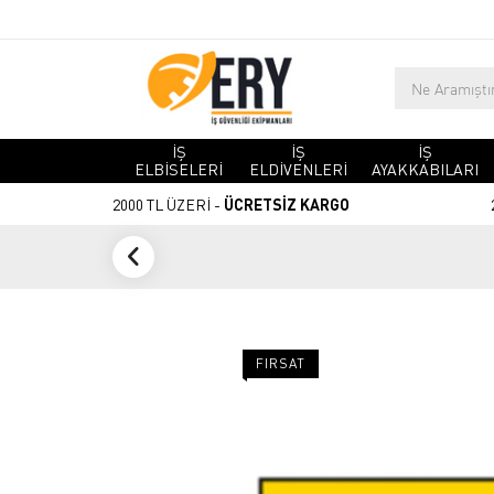
İŞ
İŞ
İŞ
ELBİSELERİ
ELDİVENLERİ
AYAKKABILARI
2000 TL ÜZERİ -
ÜCRETSİZ KARGO
FIRSAT