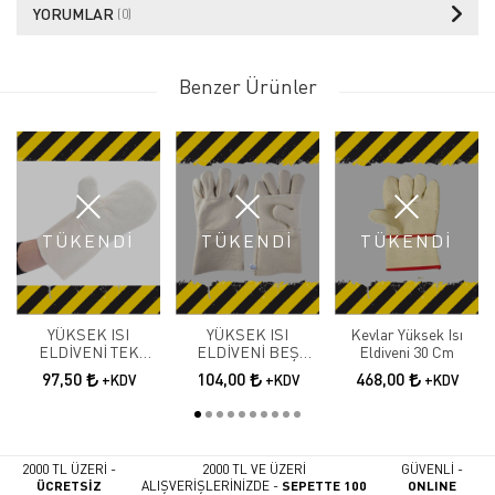
YORUMLAR
(0)
Benzer Ürünler
TÜKENDİ
TÜKENDİ
TÜKENDİ
YÜKSEK ISI
YÜKSEK ISI
Kevlar Yüksek Isı
ELDİVENİ TEK
ELDİVENİ BEŞ
Eldiveni 30 Cm
PARMAK P-120
PARMAK P-121
97,50
104,00
468,00
+KDV
+KDV
+KDV
2000 TL ÜZERİ -
2000 TL VE ÜZERİ
GÜVENLİ -
ÜCRETSİZ
ALIŞVERİŞLERİNİZDE -
SEPETTE 100
ONLINE