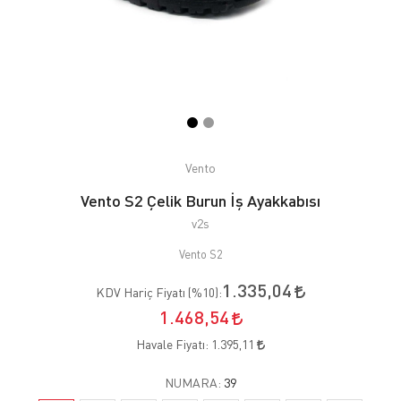
Vento
Vento S2 Çelik Burun İş Ayakkabısı
v2s
Vento S2
1.335,04
KDV Hariç Fiyatı (
%10
):
1.468,54
Havale Fiyatı:
1.395,11
NUMARA:
39