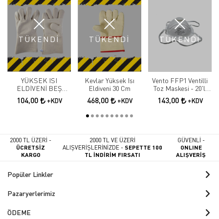
TÜKENDİ
TÜKENDİ
TÜKENDİ
YÜKSEK ISI
Kevlar Yüksek Isı
Vento FFP1 Ventilli
ELDİVENİ BEŞ
Eldiveni 30 Cm
Toz Maskesi - 20'li
PARMAK P-121
Kutu
104,00
468,00
143,00
+KDV
+KDV
+KDV
2000 TL ÜZERİ -
2000 TL VE ÜZERİ
GÜVENLİ -
ÜCRETSİZ
ALIŞVERİŞLERİNİZDE -
SEPETTE 100
ONLINE
KARGO
TL İNDİRİM FIRSATI
ALIŞVERİŞ
Popüler Linkler
Pazaryerlerimiz
ÖDEME