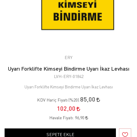
ERY
Uyarı Forklifte Kimseyi Bindirme Uyarı İkaz Levhası
LVH-ERY-01842
Uyarı Forklifte Kimseyi Bindirme Uyarı İkaz Levhası
85,00
KDV Hariç Fiyatı (
%20
):
102,00
Havale Fiyatı:
96,90
SEPETE EKLE