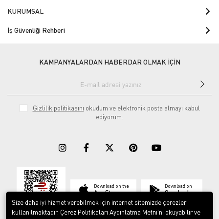
KURUMSAL
İş Güvenliği Rehberi
KAMPANYALARDAN HABERDAR OLMAK İÇİN
Gizlilik politikasını
okudum ve elektronik posta almayı kabul
ediyorum.
Download on the
Download on
App Store
Google play
Size daha iyi hizmet verebilmek için internet sitemizde çerezler
kullanılmaktadır. Çerez Politikaları Aydınlatma Metni’ni okuyabilir ve