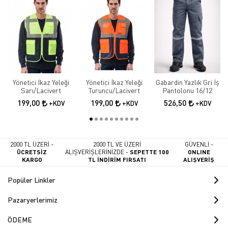
Yönetici İkaz Yeleği
Yönetici İkaz Yeleği
Gabardin Yazlık Gri İş
Sarı/Lacivert
Turuncu/Lacivert
Pantolonu 16/12
199,00
199,00
526,50
+KDV
+KDV
+KDV
2000 TL ÜZERİ -
2000 TL VE ÜZERİ
GÜVENLİ -
ÜCRETSİZ
ALIŞVERİŞLERİNİZDE -
SEPETTE 100
ONLINE
KARGO
TL İNDİRİM FIRSATI
ALIŞVERİŞ
Popüler Linkler
Pazaryerlerimiz
ÖDEME